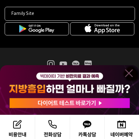
Family Site
365mc 병·의원 이용약관
홈페이지 이용약관
개인정보처리방침
비급여진료수가
증명서발급
인재채용
(주)365mcㅣ서울특별시 서초구 서초대로52길 7, 3~4층(서초동, 제일빌딩)
120-87-04354ㅣ김남철
COPYRIGHT(C) 2025 365mc. ALL RIGHTS RESERVED.