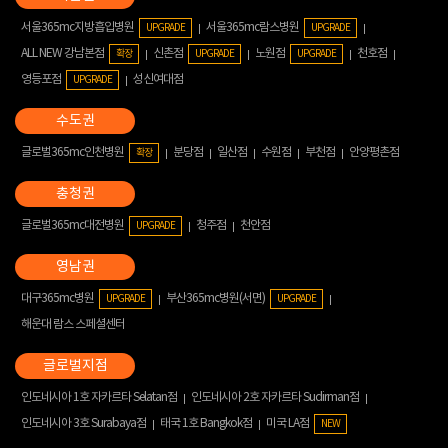
서울365mc지방흡입병원
서울365mc람스병원
UPGRADE
UPGRADE
ALL NEW 강남본점
신촌점
노원점
천호점
확장
UPGRADE
UPGRADE
영등포점
성신여대점
UPGRADE
글로벌365mc인천병원
분당점
일산점
수원점
부천점
안양평촌점
확장
글로벌365mc대전병원
청주점
천안점
UPGRADE
대구365mc병원
부산365mc병원(서면)
UPGRADE
UPGRADE
해운대 람스 스페셜센터
인도네시아 1호 자카르타 Selatan점
인도네시아 2호 자카르타 Sudirman점
인도네시아 3호 Surabaya점
태국 1호 Bangkok점
미국 LA점
NEW