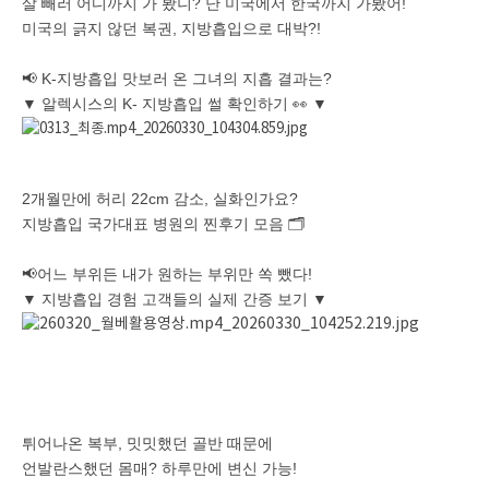
살 빼러 어디까지 가 봤니? 난 미국에서 한국까지 가봤어!
미국의 긁지 않던 복권, 지방흡입으로 대박?!
📢 K-지방흡입 맛보러 온 그녀의 지흡 결과는?
▼ 알렉시스의 K- 지방흡입 썰 확인하기 👀 ▼
2개월만에 허리 22cm 감소, 실화인가요?
지방흡입 국가대표 병원의 찐후기 모음 🗂️
📢어느 부위든 내가 원하는 부위만 쏙 뺐다!
▼ 지방흡입 경험 고객들의 실제 간증 보기 ▼
튀어나온 복부, 밋밋했던 골반 때문에
언발란스했던 몸매? 하루만에 변신 가능!