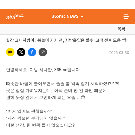
365mc NEWS
목록
월간 교대지방이 : 봄놀이 가기 전, 지방흡입은 필수! 고객 전후 모음 🗂️
2026-03-30
안녕하세요. 지방 하나만, 365mc입니다.
따뜻한 바람이 불어오면서 슬슬 봄 약속 잡기 시작하셨죠? 🌸
옷은 점점 가벼워지는데, 아직 준비 안 된 라인 때문에
괜히 옷장 앞에서 고민하게 되는 요즘… 😶
“이거 입어도 괜찮을까?”
“사진 찍으면 부각되지 않을까?”
이런 생각, 한 번쯤 들지 않으셨나요?