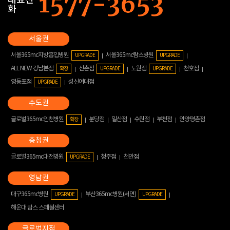
대표전
화
서울365mc지방흡입병원
서울365mc람스병원
UPGRADE
UPGRADE
ALL NEW 강남본점
신촌점
노원점
천호점
확장
UPGRADE
UPGRADE
영등포점
성신여대점
UPGRADE
글로벌365mc인천병원
분당점
일산점
수원점
부천점
안양평촌점
확장
글로벌365mc대전병원
청주점
천안점
UPGRADE
대구365mc병원
부산365mc병원(서면)
UPGRADE
UPGRADE
해운대 람스 스페셜센터