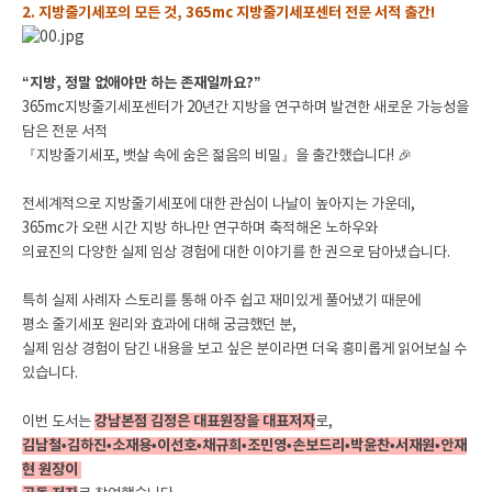
2. 지방줄기세포의 모든 것, 365mc 지방줄기세포센터 전문 서적 출간!
“지방, 정말 없애야만 하는 존재일까요?”
365mc지방줄기세포센터가 20년간 지방을 연구하며 발견한 새로운 가능성을
담은 전문 서적
『지방줄기세포, 뱃살 속에 숨은 젊음의 비밀』을 출간했습니다! 🎉
전세계적으로 지방줄기세포에 대한 관심이 나날이 높아지는 가운데,
365mc가 오랜 시간 지방 하나만 연구하며 축적해온 노하우와
의료진의 다양한 실제 임상 경험에 대한 이야기를 한 권으로 담아냈습니다.
특히 실제 사례자 스토리를 통해 아주 쉽고 재미있게 풀어냈기 때문에
평소 줄기세포 원리와 효과에 대해 궁금했던 분,
실제 임상 경험이 담긴 내용을 보고 싶은 분이라면 더욱 흥미롭게 읽어보실 수
있습니다.
이번 도서는
강남본점 김정은 대표원장을 대표저자
로,
김남철•김하진•소재용•이선호•채규희•조민영•손보드리•박윤찬•서재원•안재
현 원장이