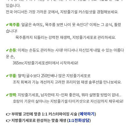
있습니다.
전국 어디서든 가장 가까운 곳에서, 지방줄기셀 커스텀샷을 경험해보세요.
✔목주름
: 얼굴은 속여도, 목주름 보면 나이 못 속인다? 이제는 그 공식, 틀렸
습니다!
목주름까지 되돌리는 강력한 재생력, 지방줄기세포로 관리하세요.
✔손등
: 이제는 손등도 관리하는 시대! 어디서나 자신있게 내밀 수 있는 아름다
운 손,
365mc지방줄기세포센터에서 시작하세요!
✔무릎
: 혈액/골수보다 250만배나 많은 지방줄기세포로
조직 회복과 기능 개선까지 고려한 프리미엄 재생 솔루션을 만나보세요.
✔정력
: 지방줄기세포, 남자한테 지~인짜 좋은데, 뭐라 설명할 방법이 없네...
호랑이 기운이 살아나는 지방줄기셀 타이거샷으로 자신감까지 채우세요!
예약하기
👉 부위별 고민에 맞춘 1:1 커스터마이징 시술 (
)
1:1전화상담
👉 지방줄기세포로 완성하는 맞춤 재생 (
)