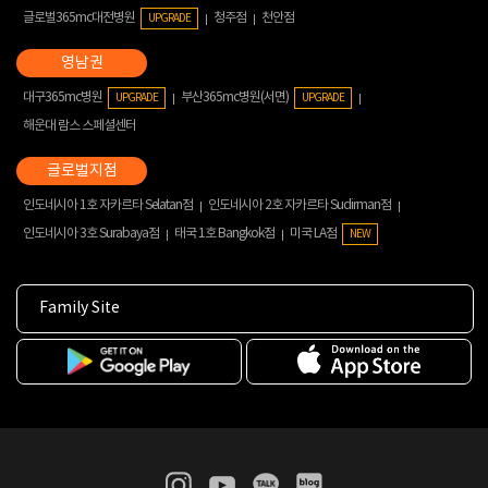
글로벌365mc대전병원
청주점
천안점
UPGRADE
대구365mc병원
부산365mc병원(서면)
UPGRADE
UPGRADE
해운대 람스 스페셜센터
인도네시아 1호 자카르타 Selatan점
인도네시아 2호 자카르타 Sudirman점
인도네시아 3호 Surabaya점
태국 1호 Bangkok점
미국 LA점
NEW
Family Site