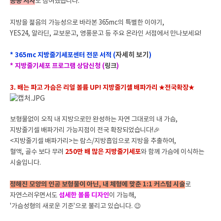
공동 저자
로 참여했습니다.
지방을 젊음의 가능성으로 바라본 365mc의 특별한 이야기,
YES24, 알라딘, 교보문고, 영풍문고 등 주요 온라인 서점에서 만나보세요!
자세히 보기
* 365mc 지방줄기세포센터 전문 서적 (
)
* 지방줄기세포 프로그램 상담신청 (
링크
)
3. 배는 파고 가슴은 리얼 볼륨 UP! 지방줄기셀 배파가리 ★전국확장★
보형물없이 오직 내 지방으로만 완성하는 자연 그대로의 내 가슴,
지방줄기셀 배파가리 가능지점이 전국 확장되었습니다!🎉
<지방줄기셀 배파가리>는 람스/지방흡입으로 지방을 추출하여,
혈액, 골수 보다 무려
250만 배 많은 지방줄기세포
와 함께 가슴에 이식하는
시술입니다.
정해진 모양의 인공 보형물이 아닌, 내 체형에 맞춘 1:1 커스텀 시술
로
자연스러우면서도
섬세한 볼륨 디자인
이 가능해,
'가슴성형의 새로운 기준'으로 불리고 있습니다. 😉