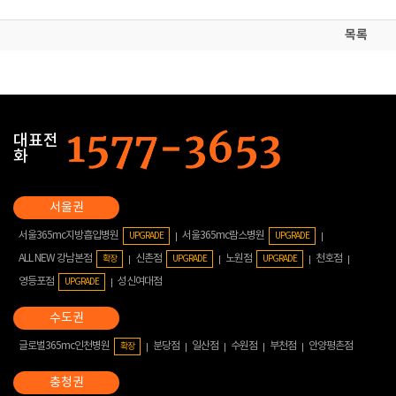
목록
대표전
화
서울365mc지방흡입병원
서울365mc람스병원
UPGRADE
UPGRADE
ALL NEW 강남본점
신촌점
노원점
천호점
확장
UPGRADE
UPGRADE
영등포점
성신여대점
UPGRADE
글로벌365mc인천병원
분당점
일산점
수원점
부천점
안양평촌점
확장