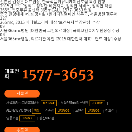
신촌점 김정은 대표원장, 한국식품커뮤니케이션포럼 특강 진행
2015년 모토 '정직' - 정직한 비만치료, 정직한 서비스, 정직한 직원
365일 연중무휴 콜센터 365mCALL 1577-3653 런칭
중국 관영매체 <인민망> &그린메디컬캠페인 사무국, 서울병원 팸투어
127
365mc, 2015 메디컬코리아 대상 ‘보건복지부 장관상’ 수상
09
서울365mc병원 [대한민국 보건의료대상] 국회보건복지위원장상 수상
04
서울365mc병원, 의료기관 유일 [2015 대한민국 대표브랜드 대상] 수상
대표전
화
서울365mc지방흡입병원
서울365mc람스병원
UPGRADE
UPGRADE
ALL NEW 강남본점
신촌점
노원점
천호점
확장
UPGRADE
UPGRADE
영등포점
성신여대점
UPGRADE