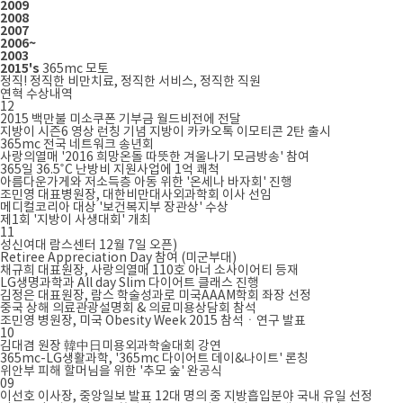
2009
2008
2007
2006~
2003
2015's
365mc 모토
정직! 정직한 비만치료, 정직한 서비스, 정직한 직원
연혁
수상내역
12
2015 백만불 미소쿠폰 기부금 월드비전에 전달
지방이 시즌6 영상 런칭 기념 지방이 카카오톡 이모티콘 2탄 출시
365mc 전국 네트워크 송년회
사랑의열매 '2016 희망온돌 따뜻한 겨울나기 모금방송' 참여
365일 36.5˚C 난방비 지원사업에 1억 쾌척
아름다운가게와 저소득층 아동 위한 '온세나 바자회' 진행
조민영 대표병원장, 대한비만대사외과학회 이사 선임
메디컬코리아 대상 '보건복지부 장관상' 수상
제1회 '지방이 사생대회' 개최
11
성신여대 람스센터 12월 7일 오픈)
Retiree Appreciation Day 참여 (미군부대)
채규희 대표원장, 사랑의열매 110호 아너 소사이어티 등재
LG생명과학과 All day Slim 다이어트 클래스 진행
김정은 대표원장, 람스 학술성과로 미국AAAM학회 좌장 선정
중국 상해 의료관광설명회 & 의료미용상담회 참석
조민영 병원장, 미국 Obesity Week 2015 참석ㆍ연구 발표
10
김대겸 원장 韓中日미용외과학술대회 강연
365mc-LG생활과학, '365mc 다이어트 데이&나이트' 론칭
위안부 피해 할머님을 위한 '추모 숲' 완공식
09
이선호 이사장, 중앙일보 발표 12대 명의 중 지방흡입분야 국내 유일 선정