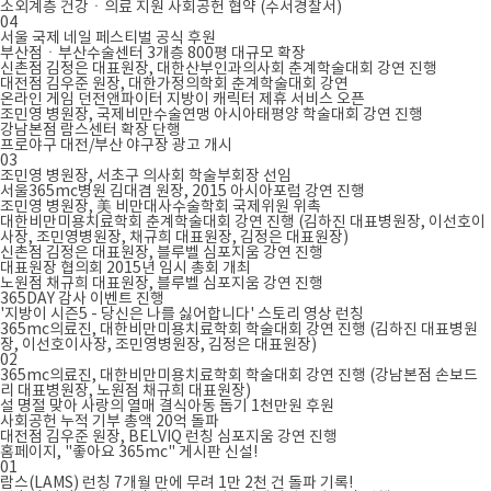
소외계층 건강ㆍ의료 지원 사회공헌 협약 (수서경찰서)
04
서울 국제 네일 페스티벌 공식 후원
부산점ㆍ부산수술센터 3개층 800평 대규모 확장
신촌점 김정은 대표원장, 대한산부인과의사회 춘계학술대회 강연 진행
대전점 김우준 원장, 대한가정의학회 춘계학술대회 강연
온라인 게임 던전앤파이터 지방이 캐릭터 제휴 서비스 오픈
조민영 병원장, 국제비만수술연맹 아시아태평양 학술대회 강연 진행
강남본점 람스센터 확장 단행
프로야구 대전/부산 야구장 광고 개시
03
조민영 병원장, 서초구 의사회 학술부회장 선임
서울365mc병원 김대겸 원장, 2015 아시아포럼 강연 진행
조민영 병원장, 美 비만대사수술학회 국제위원 위촉
대한비만미용치료학회 춘계학술대회 강연 진행 (김하진 대표병원장, 이선호이
사장, 조민영병원장, 채규희 대표원장, 김정은 대표원장)
신촌점 김정은 대표원장, 블루벨 심포지움 강연 진행
대표원장 협의회 2015년 임시 총회 개최
노원점 채규희 대표원장, 블루벨 심포지움 강연 진행
365DAY 감사 이벤트 진행
'지방이 시즌5 - 당신은 나를 싫어합니다' 스토리 영상 런칭
365mc의료진, 대한비만미용치료학회 학술대회 강연 진행 (김하진 대표병원
장, 이선호이사장, 조민영병원장, 김정은 대표원장)
02
365mc의료진, 대한비만미용치료학회 학술대회 강연 진행 (강남본점 손보드
리 대표병원장, 노원점 채규희 대표원장)
설 명절 맞아 사랑의 열매 결식아동 돕기 1천만원 후원
사회공헌 누적 기부 총액 20억 돌파
대전점 김우준 원장, BELVIQ 런칭 심포지움 강연 진행
홈페이지, "좋아요 365mc" 게시판 신설!
01
람스(LAMS) 런칭 7개월 만에 무려 1만 2천 건 돌파 기록!