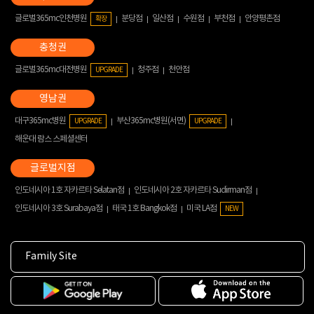
글로벌365mc인천병원
분당점
일산점
수원점
부천점
안양평촌점
확장
글로벌365mc대전병원
청주점
천안점
UPGRADE
대구365mc병원
부산365mc병원(서면)
UPGRADE
UPGRADE
해운대 람스 스페셜센터
인도네시아 1호 자카르타 Selatan점
인도네시아 2호 자카르타 Sudirman점
인도네시아 3호 Surabaya점
태국 1호 Bangkok점
미국 LA점
NEW
Family Site