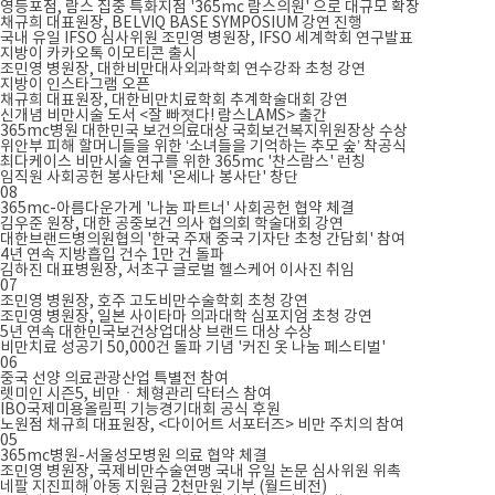
영등포점, 람스 집중 특화지점 '365mc 람스의원' 으로 대규모 확장
채규희 대표원장, BELVIQ BASE SYMPOSIUM 강연 진행
국내 유일 IFSO 심사위원 조민영 병원장, IFSO 세계학회 연구발표
지방이 카카오톡 이모티콘 출시
조민영 병원장, 대한비만대사외과학회 연수강좌 초청 강연
지방이 인스타그램 오픈
채규희 대표원장, 대한비만치료학회 추계학술대회 강연
신개념 비만시술 도서 <잘 빠졋다! 람스LAMS> 출간
365mc병원 대한민국 보건의료대상 국회보건복지위원장상 수상
위안부 피해 할머니들을 위한 ‘소녀들을 기억하는 추모 숲’ 착공식
최다케이스 비만시술 연구를 위한 365mc '찬스람스' 런칭
임직원 사회공헌 봉사단체 '온세나 봉사단' 창단
08
365mc-아름다운가게 '나눔 파트너' 사회공헌 협약 체결
김우준 원장, 대한 공중보건 의사 협의회 학술대회 강연
대한브랜드병의원협의 '한국 주재 중국 기자단 초청 간담회' 참여
4년 연속 지방흡입 건수 1만 건 돌파
김하진 대표병원장, 서초구 글로벌 헬스케어 이사진 취임
07
조민영 병원장, 호주 고도비만수술학회 초청 강연
조민영 병원장, 일본 사이타마 의과대학 심포지엄 초청 강연
5년 연속 대한민국보건상업대상 브랜드 대상 수상
비만치료 성공기 50,000건 돌파 기념 '커진 옷 나눔 페스티벌'
06
중국 선양 의료관광산업 특별전 참여
렛미인 시즌5, 비만ㆍ체형관리 닥터스 참여
IBO국제미용올림픽 기능경기대회 공식 후원
노원점 채규희 대표원장, <다이어트 서포터즈> 비만 주치의 참여
05
365mc병원-서울성모병원 의료 협약 체결
조민영 병원장, 국제비만수술연맹 국내 유일 논문 심사위원 위촉
네팔 지진피해 아동 지원금 2천만원 기부 (월드비전)