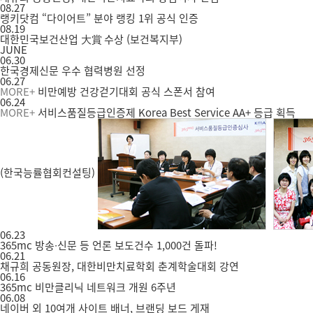
08.27
랭키닷컴 “다이어트” 분야 랭킹 1위 공식 인증
08.19
대한민국보건산업 大賞 수상 (보건복지부)
JUNE
06.30
한국경제신문 우수 협력병원 선정
06.27
MORE+
비만예방 건강걷기대회 공식 스폰서 참여
06.24
MORE+
서비스품질등급인증제 Korea Best Service AA+ 등급 획득
(한국능률협회컨설팅)
06.23
365mc 방송∙신문 등 언론 보도건수 1,000건 돌파!
06.21
채규희 공동원장, 대한비만치료학회 춘계학술대회 강연
06.16
365mc 비만클리닉 네트워크 개원 6주년
06.08
네이버 외 10여개 사이트 배너, 브랜딩 보드 게재