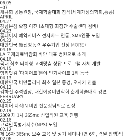
06.05
~07
채규희 공동원장, 국제학술대회 참석(세계가정의학회,홍콩)
APRIL
04.27
강남본점 확장 이전 (초대형∙최첨단 수술센터 겸비)
04.23
홈페이지 예약서비스 전자차트 연동, SMS인증 도입
04.22
대한민국 新선장동력 우수기업 선정
MORE+
04.18
LA 국제의료박람회 비만 대표 병원으로 소개
04.16
국내 최초 터치형 고객맞춤 상담 프로그램 자체 개발
04.15
랭키닷컴 '다이어트'분야 인기사이트 1위 등극
04.13
대한민국 비만클리닉 최초 일본 동경, 오사카 진출
04.12
김하진 수석원장, 대한여성비만학회 춘계학술대회 강연
FEBRUARY
02.25
네이버 지식IN 비만 전문상담의로 선정
02.19
2009 제 1차 365mc 신입직원 교육 진행
02.16
고객만족평가지수(NPS) 도입
02.12
제 16차 365mc 보수 교육 및 정기 세미나 (연 6회, 격월 진행)입
02.06