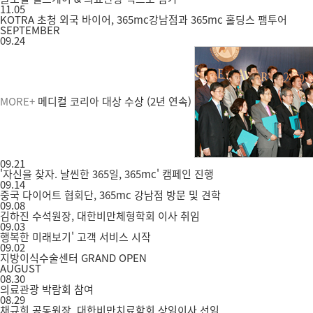
11.05
KOTRA 초청 외국 바이어, 365mc강남점과 365mc 홀딩스 팸투어
SEPTEMBER
09.24
MORE+
메디컬 코리아 대상 수상 (2년 연속)
09.21
'자신을 찾자. 날씬한 365일, 365mc' 캠페인 진행
09.14
중국 다이어트 협회단, 365mc 강남점 방문 및 견학
09.08
김하진 수석원장, 대한비만체형학회 이사 취임
09.03
행복한 미래보기' 고객 서비스 시작
09.02
지방이식수술센터 GRAND OPEN
AUGUST
08.30
의료관광 박람회 참여
08.29
채규희 공동원장, 대한비만치료학회 상임이사 선임