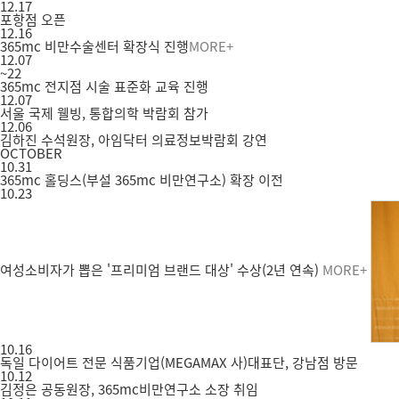
12.17
포항점 오픈
12.16
365mc 비만수술센터 확장식 진행
MORE+
12.07
~22
365mc 전지점 시술 표준화 교육 진행
12.07
서울 국제 웰빙, 통합의학 박람회 참가
12.06
김하진 수석원장, 아임닥터 의료정보박람회 강연
OCTOBER
10.31
365mc 홀딩스(부설 365mc 비만연구소) 확장 이전
10.23
여성소비자가 뽑은 '프리미엄 브랜드 대상' 수상(2년 연속)
MORE+
10.16
독일 다이어트 전문 식품기업(MEGAMAX 사)대표단, 강남점 방문
10.12
김정은 공동원장, 365mc비만연구소 소장 취임