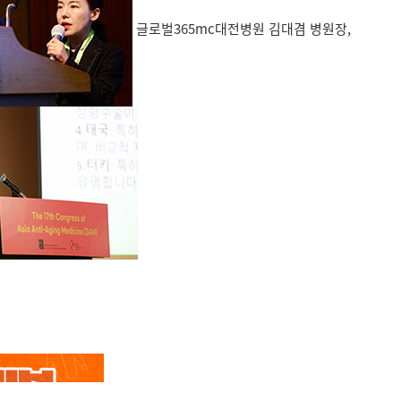
글로벌365mc대전병원 김대겸 병원장,