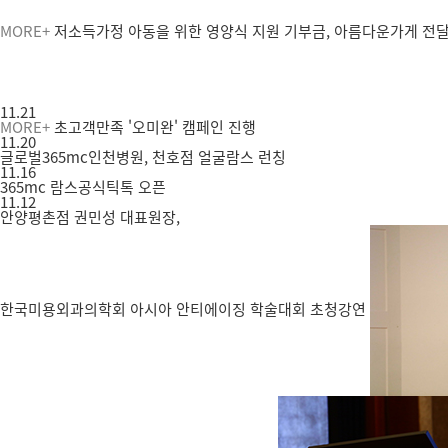
MORE+
저소득가정 아동을 위한 영양식 지원 기부금, 아름다운가게 전
11.21
MORE+
초고객만족 '오미완' 캠페인 진행
11.20
글로벌365mc인천병원, 천호점 얼굴람스 런칭
11.16
365mc 람스공식틱톡 오픈
11.12
안양평촌점 권민성 대표원장,
한국미용외과의학회 아시아 안티에이징 학술대회 초청강연