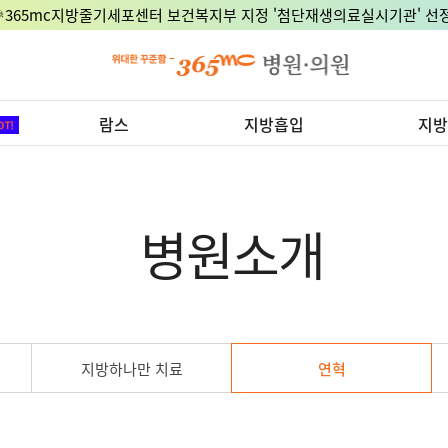
8월 15일 광복절, 정상진료 지점은 어디?
람스
지방흡입
지방
병원소개
지방하나만 치료
연혁