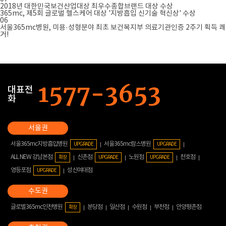
2018년 대한민국보건산업대상 최우수종합브랜드 대상 수상
365mc, 제5회 글로벌 헬스케어 대상 '지방흡입 신기술 혁신상' 수상
06
서울365mc병원, 미용·성형분야 최초 보건복지부 의료기관인증 2주기 획득 쾌
거!
대표전
화
서울365mc지방흡입병원
서울365mc람스병원
UPGRADE
UPGRADE
ALL NEW 강남본점
신촌점
노원점
천호점
확장
UPGRADE
UPGRADE
영등포점
성신여대점
UPGRADE
글로벌365mc인천병원
분당점
일산점
수원점
부천점
안양평촌점
확장