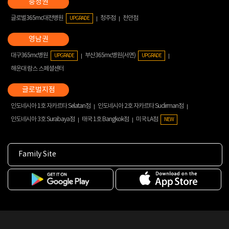
글로벌365mc대전병원
청주점
천안점
UPGRADE
대구365mc병원
부산365mc병원(서면)
UPGRADE
UPGRADE
해운대 람스 스페셜센터
인도네시아 1호 자카르타 Selatan점
인도네시아 2호 자카르타 Sudirman점
인도네시아 3호 Surabaya점
태국 1호 Bangkok점
미국 LA점
NEW
Family Site