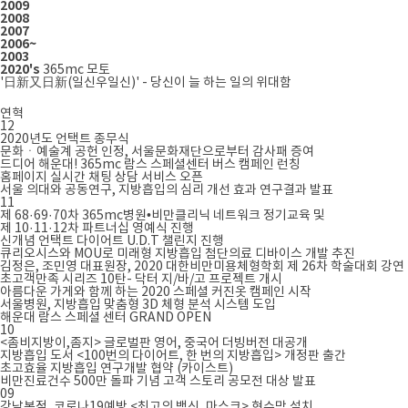
2009
2008
2007
2006~
2003
2020's
365mc 모토
'日新又日新(일신우일신)' - 당신이 늘 하는 일의 위대함
연혁
12
2020년도 언택트 종무식
문화ㆍ예술계 공헌 인정, 서울문화재단으로부터 감사패 증여
드디어 해운대! 365mc 람스 스페셜센터 버스 캠페인 런칭
홈페이지 실시간 채팅 상담 서비스 오픈
서울 의대와 공동연구, 지방흡입의 심리 개선 효과 연구결과 발표
11
제 68·69·70차 365mc병원•비만클리닉 네트워크 정기교육 및
제 10·11·12차 파트너십 영예식 진행
신개념 언택트 다이어트 U.D.T 챌린지 진행
큐리오시스와 MOU로 미래형 지방흡입 첨단의료 디바이스 개발 추진
김정은, 조민영 대표원장, 2020 대한비만미용체형학회 제 26차 학술대회 강연
초고객만족 시리즈 10탄- 닥터 지/바/고 프로젝트 개시
아름다운 가게와 함께 하는 2020 스페셜 커진옷 캠페인 시작
서울병원, 지방흡입 맞춤형 3D 체형 분석 시스템 도입
해운대 람스 스페셜 센터 GRAND OPEN
10
<좀비지방이,좀지> 글로벌판 영어, 중국어 더빙버전 대공개
지방흡입 도서 <100번의 다이어트, 한 번의 지방흡입> 개정판 출간
초고효율 지방흡입 연구개발 협약 (카이스트)
비만진료건수 500만 돌파 기념 고객 스토리 공모전 대상 발표
09
강남본점, 코로나19예방 <최고의 백신, 마스크> 현수막 설치