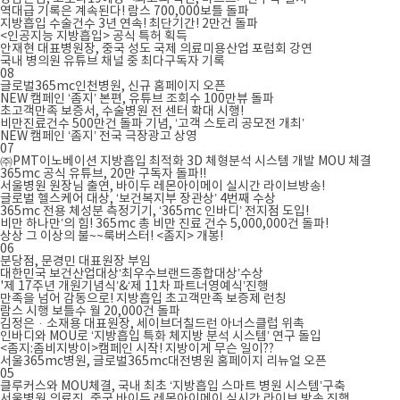
역대급 기록은 계속된다! 람스 700,000보틀 돌파
지방흡입 수술건수 3년 연속! 최단기간! 2만건 돌파
<인공지능 지방흡입> 공식 특허 획득
안재현 대표병원장, 중국 성도 국제 의료미용산업 포럼회 강연
국내 병의원 유튜브 채널 중 최다구독자 기록
08
글로벌365mc인천병원, 신규 홈페이지 오픈
NEW 캠페인 ‘좀지’ 본편, 유튜브 조회수 100만뷰 돌파
초고객만족 보증서, 수술병원 전 센터 확대 시행!
비만진료건수 500만건 돌파 기념, ‘고객 스토리 공모전 개최’
NEW 캠페인 ‘좀지’ 전국 극장광고 상영
07
㈜PMT이노베이션 지방흡입 최적화 3D 체형분석 시스템 개발 MOU 체결
365mc 공식 유튜브, 20만 구독자 돌파!!
서울병원 원장님 출연, 바이두 레몬아이메이 실시간 라이브방송!
글로벌 헬스케어 대상, ‘보건복지부 장관상’ 4번째 수상
365mc 전용 체성분 측정기기, ‘365mc 인바디’ 전지점 도입!
비만 하나만’의 힘! 365mc 총 비만 진료 건수 5,000,000건 돌파!
상상 그 이상의 불~~룩버스터! <좀지> 개봉!
06
분당점, 문경민 대표원장 부임
대한민국 보건산업대상‘최우수브랜드종합대상’수상
'제 17주년 개원기념식’&‘제 11차 파트너영예식’진행
만족을 넘어 감동으로! 지방흡입 초고객만족 보증제 런칭
람스 시행 보틀수 월 20,000건 돌파
김정은ᆞ소재용 대표원장, 세이브더칠드런 아너스클럽 위촉
인바디와 MOU로 ‘지방흡입 특화 체지방 분석 시스템’ 연구 돌입
<좀지:좀비지방이>캠페인 시작! 지방이게 무슨 일이??
서울365mc병원, 글로벌365mc대전병원 홈페이지 리뉴얼 오픈
05
클루커스와 MOU체결, 국내 최초 ‘지방흡입 스마트 병원 시스템’구축
서울병원 의료진, 중국 바이두 레몬아이메이 실시간 라이브 방송 진행