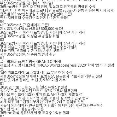
부산365mc병원, 홈페이지 리뉴얼!
365mc병원 김하진 대표병원장, 적십자 회원유공장 명예장 수상
‘대.전.힘! 함께 이겨내요 코로나19’ 글로벌365mc대전병원 응원 메시지 공개
글로벌365mc인천병원 식이영양상담센터 오픈!
연간 지방흡입 수술건수 최단기간 1만건 돌파!
04
대구365mc 신규 홈페이지 오픈!
지방흡입주사 람스 신드롬! 600,000 돌파!
365mc병원 김하진 대표병원장, 서울대에 발전 기금 쾌척
서울365mc병원, 이성훈 부병원장 취임
03
365mc병원 김하진 대표병원장, 서울대에 발전 기금 쾌척
장애 예술인 이동 편의 돕는 ‘휠체어 급속충전기’설치
나를 위한, 우리를 위한 ‘365 손씻기 캠페인’
서울365mc병원, 임준용 병원장 취임
02
글로벌365mc인천병원 GRAND OPEN!
천호점 조민영 대표원장, ‘IMCAS World congress 2020’ 학회 ‘람스’ 초청강
연
‘웹어워드코리아’ 모바일웹서비스 부문 대상 수상
서울365mc병원 안재현 대표병원장, 은둔환자 의료지원 기부금 전달
커진 옷 기부 캠페인, 커진 옷 9300여벌 기부
01
2020년 모토 '日新又日新(일신우일신)‘ 선정
싱가포르 최고 메디컬 브랜드 JYSK 그룹과 업무협약
카카오 엔터프라이즈와 세계 최초 AI식사일기 개발협약
개인 맞춤형 후관리 시스템 개발, 서울대 심리학과 연구 협약
세계 최초 ‘아트건강기부계단’ 기부금, 2배로 증액해 전달
서울대 의과대학과 연구협약, 지방흡입의 비만심리개선 효과연구착수
멤버십 앱 <미래성공기> 오픈
365mc 공식 유튜브채널 총 조회수 1억뷰 돌파
07