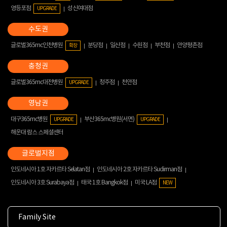
영등포점
성신여대점
UPGRADE
글로벌365mc인천병원
분당점
일산점
수원점
부천점
안양평촌점
확장
글로벌365mc대전병원
청주점
천안점
UPGRADE
대구365mc병원
부산365mc병원(서면)
UPGRADE
UPGRADE
해운대 람스 스페셜센터
인도네시아 1호 자카르타 Selatan점
인도네시아 2호 자카르타 Sudirman점
인도네시아 3호 Surabaya점
태국 1호 Bangkok점
미국 LA점
NEW
Family Site