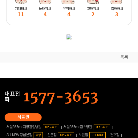
기대돼요
놀라워요
유익해요
고마워요
축하해요
11
4
4
2
3
목록
대표전
화
서울365mc지방흡입병원
서울365mc람스병원
UPGRADE
UPGRADE
ALL NEW 강남본점
신촌점
노원점
천호점
확장
UPGRADE
UPGRADE