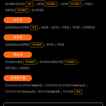
ALL NEW 강남본점
신촌점
노원점
천호점
확장
UPGRADE
UPGRADE
영등포점
성신여대점
UPGRADE
글로벌365mc인천병원
분당점
일산점
수원점
부천점
안양평촌점
확장
글로벌365mc대전병원
청주점
천안점
UPGRADE
대구365mc병원
부산365mc병원(서면)
UPGRADE
UPGRADE
해운대 람스 스페셜센터
인도네시아 1호 자카르타 Selatan점
인도네시아 2호 자카르타 Sudirman점
인도네시아 3호 Surabaya점
태국 1호 Bangkok점
미국 LA점
NEW