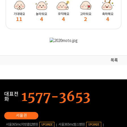
기대돼요
놀라워요
유익해요
고마워요
축하해요
11
4
4
2
4
목록
대표전
화
서울365mc지방흡입병원
서울365mc람스병원
UPGRADE
UPGRADE