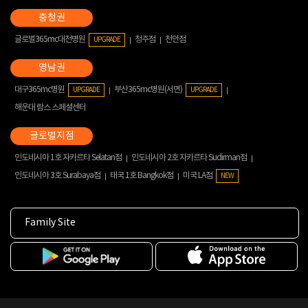
글로벌365mc대전병원
청주점
천안점
UPGRADE
대구365mc병원
부산365mc병원(서면)
UPGRADE
UPGRADE
해운대 람스 스페셜센터
인도네시아 1호 자카르타 Selatan점
인도네시아 2호 자카르타 Sudirman점
인도네시아 3호 Surabaya점
태국 1호 Bangkok점
미국 LA점
NEW
Family Site