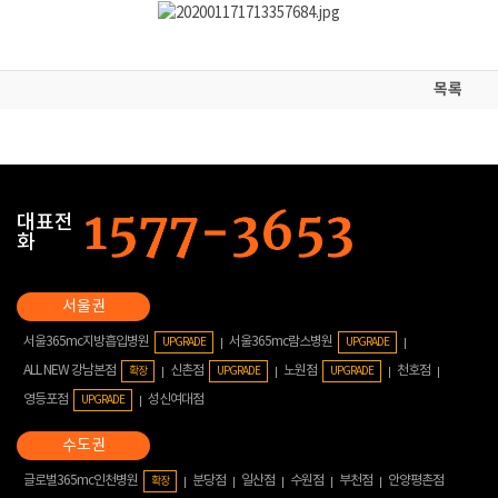
목록
대표전
화
서울365mc지방흡입병원
서울365mc람스병원
UPGRADE
UPGRADE
ALL NEW 강남본점
신촌점
노원점
천호점
확장
UPGRADE
UPGRADE
영등포점
성신여대점
UPGRADE
글로벌365mc인천병원
분당점
일산점
수원점
부천점
안양평촌점
확장