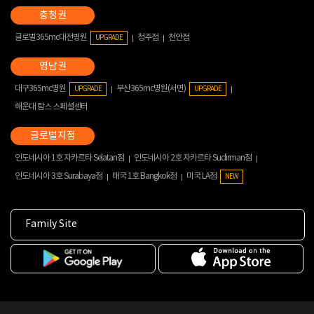
글로벌365mc대전병원
청주점
천안점
UPGRADE
대구365mc병원
부산365mc병원(서면)
UPGRADE
UPGRADE
해운대 람스 스페셜센터
인도네시아 1호 자카르타 Selatan점
인도네시아 2호 자카르타 Sudirman점
인도네시아 3호 Surabaya점
태국 1호 Bangkok점
미국 LA점
NEW
Family Site