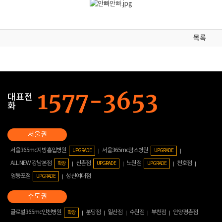
목록
대표전
화
서울365mc지방흡입병원
서울365mc람스병원
UPGRADE
UPGRADE
ALL NEW 강남본점
신촌점
노원점
천호점
확장
UPGRADE
UPGRADE
영등포점
성신여대점
UPGRADE
글로벌365mc인천병원
분당점
일산점
수원점
부천점
안양평촌점
확장