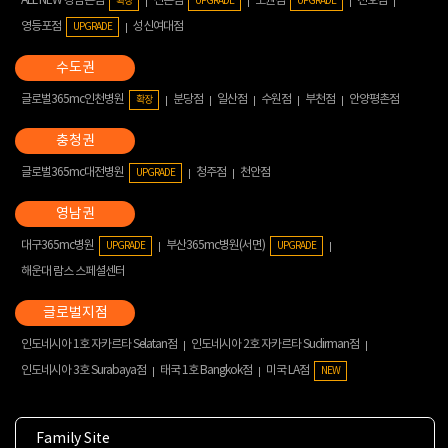
ALL NEW 강남본점
신촌점
노원점
천호점
확장
UPGRADE
UPGRADE
영등포점
성신여대점
UPGRADE
글로벌365mc인천병원
분당점
일산점
수원점
부천점
안양평촌점
확장
글로벌365mc대전병원
청주점
천안점
UPGRADE
대구365mc병원
부산365mc병원(서면)
UPGRADE
UPGRADE
해운대 람스 스페셜센터
인도네시아 1호 자카르타 Selatan점
인도네시아 2호 자카르타 Sudirman점
인도네시아 3호 Surabaya점
태국 1호 Bangkok점
미국 LA점
NEW
Family Site