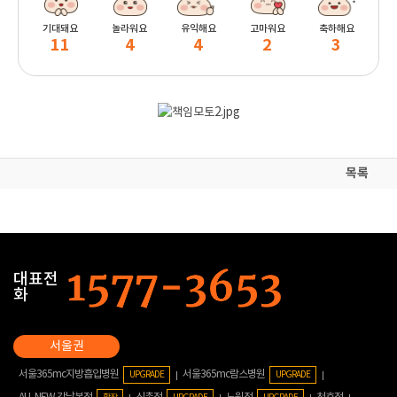
기대돼요
놀라워요
유익해요
고마워요
축하해요
11
4
4
2
3
목록
대표전
화
서울365mc지방흡입병원
서울365mc람스병원
UPGRADE
UPGRADE