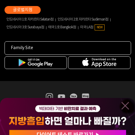
인도네시아 1호 자카르타 Selatan점
인도네시아 2호 자카르타 Sudirman점
인도네시아 3호 Surabaya점
태국 1호 Bangkok점
미국 LA점
NEW
Family Site
365mc 병·의원 이용약관
홈페이지 이용약관
개인정보처리방침
비급여진료수가
증명서발급
인재채용
(주)365mcㅣ서울특별시 서초구 서초대로52길 7, 3~4층(서초동, 제일빌딩)
120-87-04354ㅣ김남철