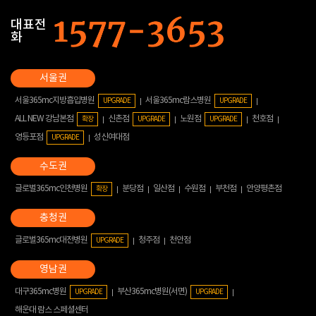
대표전
화
서울365mc지방흡입병원
서울365mc람스병원
UPGRADE
UPGRADE
ALL NEW 강남본점
신촌점
노원점
천호점
확장
UPGRADE
UPGRADE
영등포점
성신여대점
UPGRADE
글로벌365mc인천병원
분당점
일산점
수원점
부천점
안양평촌점
확장
글로벌365mc대전병원
청주점
천안점
UPGRADE
대구365mc병원
부산365mc병원(서면)
UPGRADE
UPGRADE
해운대 람스 스페셜센터