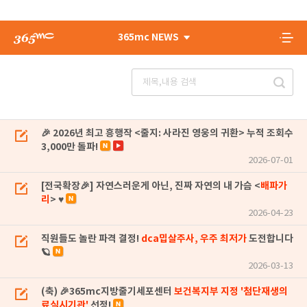
365mc NEWS
🎉 2026년 최고 흥행작 <줄지: 사라진 영웅의 귀환> 누적 조회수
3,000만 돌파!
2026-07-01
[전국확장🎉] 자연스러운게 아닌, 진짜 자연의 내 가슴 <
배파가
리
> ♥
2026-04-23
직원들도 놀란 파격 결정!
dca밉살주사, 우주 최저가
도전합니다
🪐
2026-03-13
(축) 🎉365mc지방줄기세포센터
보건복지부 지정 '첨단재생의
료실시기관'
선정!