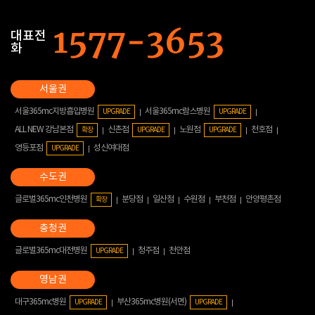
대표전
화
서울365mc지방흡입병원
서울365mc람스병원
UPGRADE
UPGRADE
ALL NEW 강남본점
신촌점
노원점
천호점
확장
UPGRADE
UPGRADE
영등포점
성신여대점
UPGRADE
글로벌365mc인천병원
분당점
일산점
수원점
부천점
안양평촌점
확장
글로벌365mc대전병원
청주점
천안점
UPGRADE
대구365mc병원
부산365mc병원(서면)
UPGRADE
UPGRADE