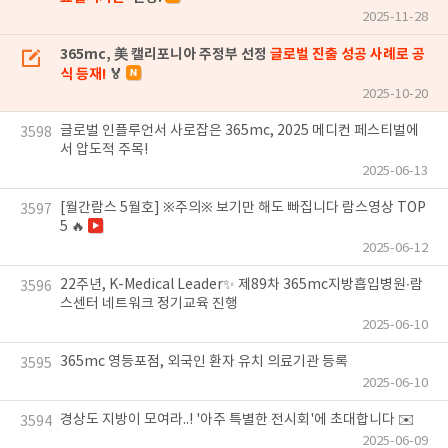
2025-11-28
365mc, 美 캘리포니아 주정부 선정
글로벌 진출 성공 사례로 공
식 등재!
🏅
2025-10-20
글로벌 인플루언서 사로잡은 365mc, 2025 메디컨 페스티벌에
3598
서 압도적 주목!
2025-06-13
[월간람스 5월호] ※주의※ 보기만 해도 빠집니다 람스영상 TOP
3597
5 🔥
2025-06-12
22주년, K-Medical Leader✨ 제89차 365mc지방흡입병원∙람
3596
스센터 네트워크 정기교육 진행
2025-06-10
365mc 영등포점, 외국인 환자 유치 의료기관 등록
3595
2025-06-10
경상도 지방이 모여라..! '아주 특별한 전시회'에 초대합니다 ✉️
3594
2025-06-09