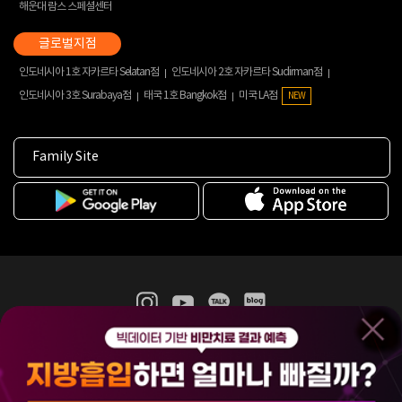
해운대 람스 스페셜센터
인도네시아 1호 자카르타 Selatan점
인도네시아 2호 자카르타 Sudirman점
인도네시아 3호 Surabaya점
태국 1호 Bangkok점
미국 LA점
NEW
Family Site
365mc 병·의원 이용약관
홈페이지 이용약관
개인정보처리방침
비급여진료수가
증명서발급
인재채용
(주)365mcㅣ서울특별시 서초구 서초대로52길 7, 3~4층(서초동, 제일빌딩)