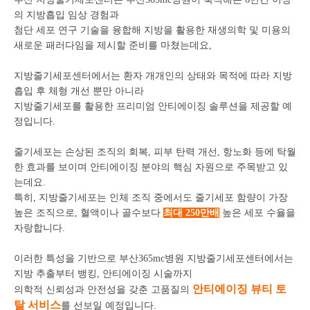
의 지방흡입 임상 경험과
첨단 세포 연구 기술을 융합해 지방을 활용한 재생의학 및 미용의
새로운 패러다임을 제시할 준비를 마쳤는데요,
지방줄기세포센터에서는 환자 개개인의 상태와 목적에 따라 지방
흡입 후 체형 개선 뿐만 아니라
지방줄기세포를 활용한 프리미엄 안티에이징 솔루션을 제공할 예
정입니다.
줄기세포는 손상된 조직의 회복, 피부 탄력 개선, 항노화 등에 탁월
한 효과를 보이며
안티에이징 분야의 핵심 자원으로 주목받고 있
는데요.
특히,
지방줄기세포는 인체 조직 중에서도 줄기세포 함량이 가장
높은 조직으로,
혈액이나 골수보다
최대 250만배
높은 세포 수율을
자랑합니다.
이러한 특성을 기반으로 부산365mc병원 지방줄기세포센터에서는
지방 추출부터 뱅킹, 안티에이징 시술까지
안티에이징 뷰티 토
의학적 신뢰성과 안전성을 갖춘 고품질의
탈 서비스
를 선보일 예정입니다.