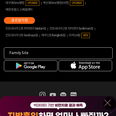
대구365mc병원
부산365mc병원(서면)
UPGRADE
UPGRADE
해운대 람스 스페셜센터
인도네시아 1호 자카르타 Selatan점
인도네시아 2호 자카르타 Sudirman점
인도네시아 3호 Surabaya점
태국 1호 Bangkok점
미국 LA점
NEW
Family Site
365mc 병·의원 이용약관
홈페이지 이용약관
개인정보처리방침
비급여진료수가
증명서발급
인재채용