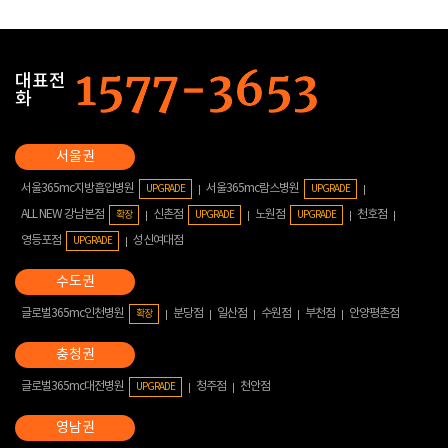
대표전
화
서울365mc지방흡입병원
서울365mc람스병원
UPGRADE
UPGRADE
ALL NEW 강남본점
신촌점
노원점
천호점
확장
UPGRADE
UPGRADE
영등포점
성신여대점
UPGRADE
글로벌365mc인천병원
분당점
일산점
수원점
부천점
안양평촌점
확장
글로벌365mc대전병원
청주점
천안점
UPGRADE