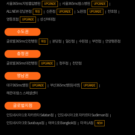
서울365mc지방흡입병원
서울365mc람스병원
UPGRADE
UPGRADE
ALL NEW 강남본점
신촌점
노원점
천호점
확장
UPGRADE
UPGRADE
영등포점
성신여대점
UPGRADE
글로벌365mc인천병원
분당점
일산점
수원점
부천점
안양평촌점
확장
글로벌365mc대전병원
청주점
천안점
UPGRADE
대구365mc병원
부산365mc병원(서면)
UPGRADE
UPGRADE
해운대 람스 스페셜센터
인도네시아 1호 자카르타 Selatan점
인도네시아 2호 자카르타 Sudirman점
인도네시아 3호 Surabaya점
태국 1호 Bangkok점
미국 LA점
NEW