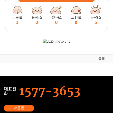
기대돼요
놀라워요
유익해요
고마워요
축하해요
1
2
0
0
5
목록
대표전
화