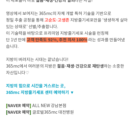
젊음·재생·건강의 열쇠
이 세포들이 바로
라는 사실!
영상에서 보여지는 365mc의 자체 개발 특허 기술을 기반으로
고순도·고생존
정밀 추출 공정을 통해
지방줄기세포만을 '생생하게 살아
있는 상태로' 선별/추출합니다.
이 기술력을 바탕으로 프리미엄 지방줄기세포 시술을 런칭해
고객 만족도 92%, 추천 의사 100%
단 1년 만에
라는 성과를 만들어냈
습니다.
지방이 버려지는 시대는 끝났습니다!
젊음·재생·건강으로 재탄생
365mc에서 여러분의 지방은
하는 소중한
자산입니다♡
지방의 힘으로 시간을 거스르는 곳,
365mc 지방줄기세포 센터 예약하기 ▼
[
NAVER 예약
]
ALL NEW 강남본점
[
NAVER 예약
]
글로벌365mc 대전병원