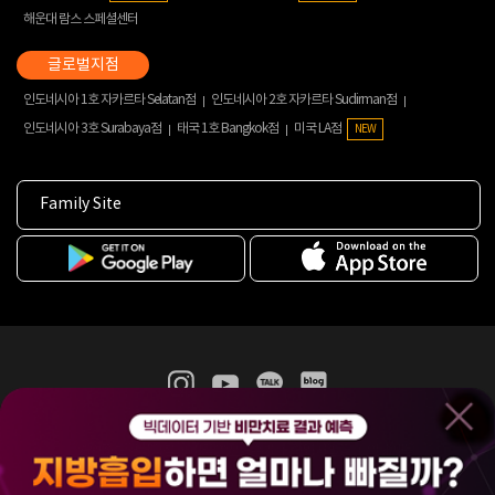
해운대 람스 스페셜센터
인도네시아 1호 자카르타 Selatan점
인도네시아 2호 자카르타 Sudirman점
인도네시아 3호 Surabaya점
태국 1호 Bangkok점
미국 LA점
NEW
Family Site
365mc 병·의원 이용약관
홈페이지 이용약관
개인정보처리방침
비급여진료수가
증명서발급
인재채용