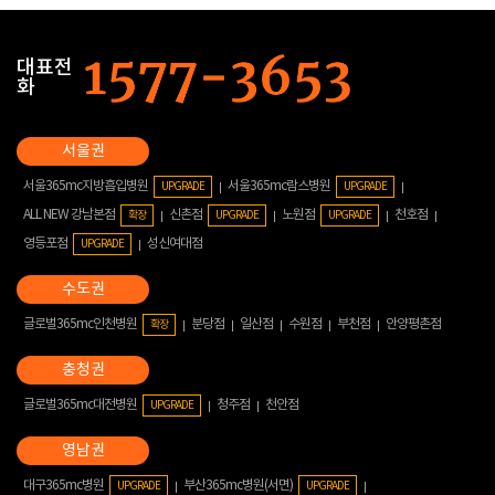
대표전
화
서울365mc지방흡입병원
서울365mc람스병원
UPGRADE
UPGRADE
ALL NEW 강남본점
신촌점
노원점
천호점
확장
UPGRADE
UPGRADE
영등포점
성신여대점
UPGRADE
글로벌365mc인천병원
분당점
일산점
수원점
부천점
안양평촌점
확장
글로벌365mc대전병원
청주점
천안점
UPGRADE
대구365mc병원
부산365mc병원(서면)
UPGRADE
UPGRADE