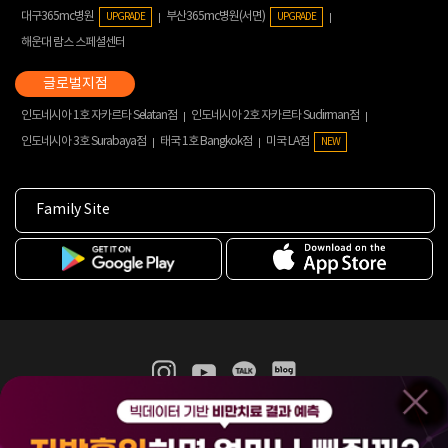
대구365mc병원
부산365mc병원(서면)
UPGRADE
UPGRADE
해운대 람스 스페셜센터
인도네시아 1호 자카르타 Selatan점
인도네시아 2호 자카르타 Sudirman점
인도네시아 3호 Surabaya점
태국 1호 Bangkok점
미국 LA점
NEW
Family Site
365mc 병·의원 이용약관
홈페이지 이용약관
개인정보처리방침
비급여진료수가
증명서발급
인재채용