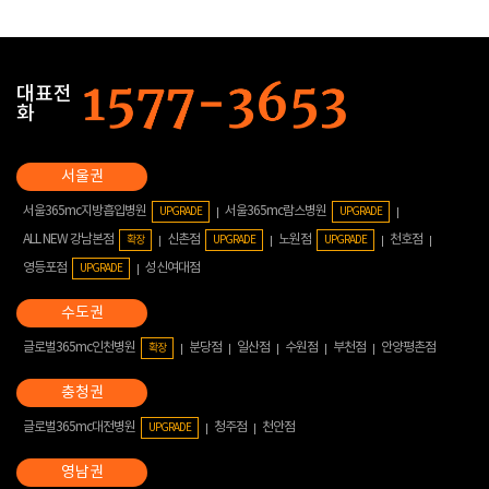
대표전
화
서울365mc지방흡입병원
서울365mc람스병원
UPGRADE
UPGRADE
ALL NEW 강남본점
신촌점
노원점
천호점
확장
UPGRADE
UPGRADE
영등포점
성신여대점
UPGRADE
글로벌365mc인천병원
분당점
일산점
수원점
부천점
안양평촌점
확장
글로벌365mc대전병원
청주점
천안점
UPGRADE