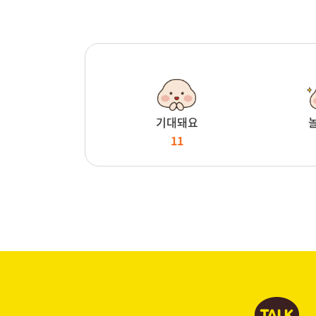
기대돼요
11