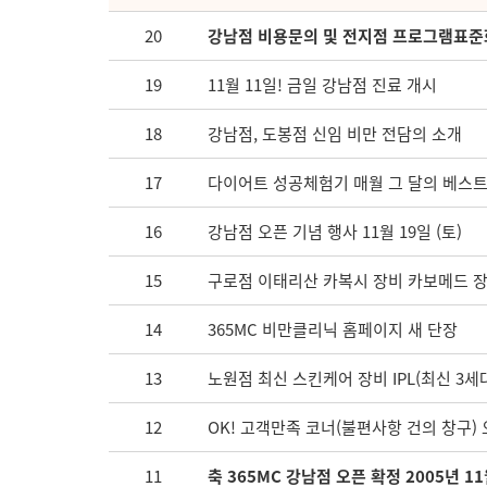
20
강남점 비용문의 및 전지점 프로그램표준
19
11월 11일! 금일 강남점 진료 개시
18
강남점, 도봉점 신임 비만 전담의 소개
17
다이어트 성공체험기 매월 그 달의 베스트
16
강남점 오픈 기념 행사 11월 19일 (토)
15
구로점 이태리산 카복시 장비 카보메드 
14
365MC 비만클리닉 홈페이지 새 단장
13
노원점 최신 스킨케어 장비 IPL(최신 3세대 
12
OK! 고객만족 코너(불편사항 건의 창구)
11
축 365MC 강남점 오픈 확정 2005년 11월 