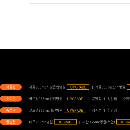
서울365mc지방흡입병원
UPGRADE
서울365mc람스병원
글로벌365mc인천병원
UPGRADE
분당점
일산점
수원
글로벌365mc대전병원
UPGRADE
청주점
천안점
대구365mc병원
UPGRADE
부산365mc병원(서면)
UPGR