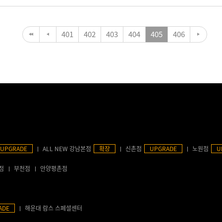
401
402
403
404
405
406
UPGRADE
ALL NEW 강남본점
확장
신촌점
UPGRADE
노원점
U
점
부천점
안양평촌점
ADE
해운대 람스 스페셜센터