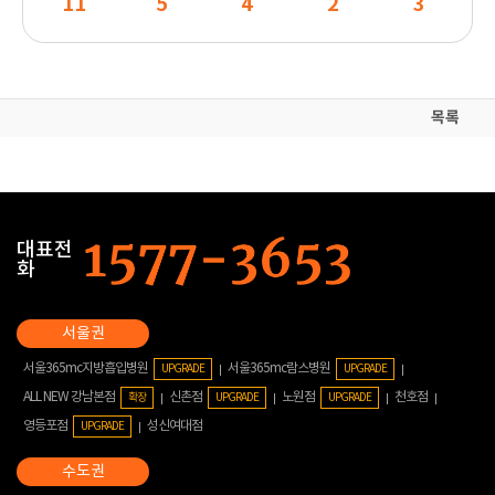
11
5
4
2
3
목록
대표전
화
서울365mc지방흡입병원
서울365mc람스병원
UPGRADE
UPGRADE
ALL NEW 강남본점
신촌점
노원점
천호점
확장
UPGRADE
UPGRADE
영등포점
성신여대점
UPGRADE