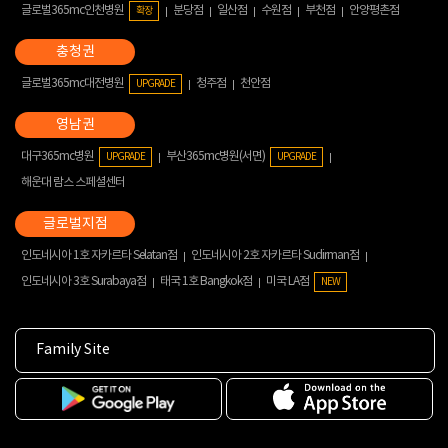
글로벌365mc인천병원
분당점
일산점
수원점
부천점
안양평촌점
확장
글로벌365mc대전병원
청주점
천안점
UPGRADE
대구365mc병원
부산365mc병원(서면)
UPGRADE
UPGRADE
해운대 람스 스페셜센터
인도네시아 1호 자카르타 Selatan점
인도네시아 2호 자카르타 Sudirman점
인도네시아 3호 Surabaya점
태국 1호 Bangkok점
미국 LA점
NEW
Family Site