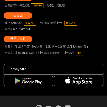
글로벌365mc대전병원
청주점
천안점
UPGRADE
대구365mc병원
부산365mc병원(서면)
UPGRADE
UPGRADE
해운대 람스 스페셜센터
인도네시아 1호 자카르타 Selatan점
인도네시아 2호 자카르타 Sudirman점
인도네시아 3호 Surabaya점
태국 1호 Bangkok점
미국 LA점
NEW
Family Site