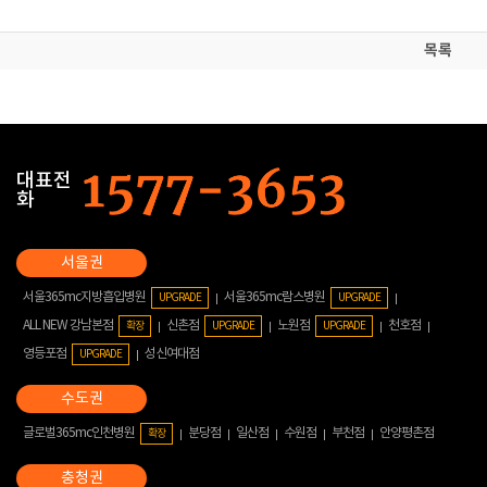
목록
대표전
화
서울365mc지방흡입병원
서울365mc람스병원
UPGRADE
UPGRADE
ALL NEW 강남본점
신촌점
노원점
천호점
확장
UPGRADE
UPGRADE
영등포점
성신여대점
UPGRADE
글로벌365mc인천병원
분당점
일산점
수원점
부천점
안양평촌점
확장