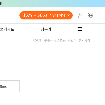
!
1577 - 3653
상담 예약
줄기세포
성공기
HOME - 지방하나만 365mc - 새소식 - 공지사항
5mc