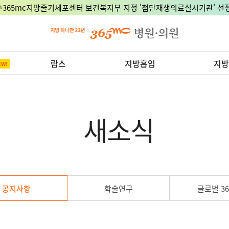
🎉365mc지방줄기세포센터 보건복지부 지정 '첨단재생의료실시기관' 선정
람스
지방흡입
지방
새소식
공지사항
학술연구
글로벌 36