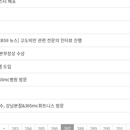
스터 배포
KBS9 뉴스] 고도비만 관련 전문의 인터뷰 진행
리본부장상 수상
템 도입
365mc병원 방문
 교수, 강남본점&365mc휘트니스 방문
283
284
285
286
287
288
289
290
291