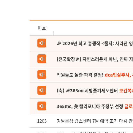
번호
🎉 2026년 최고 흥행작 <줄지: 사라진 
[전국확장🎉] 자연스러운게 아닌, 진짜 자
직원들도 놀란 파격 결정!
dca밉살주사,
(축) 🎉365mc지방줄기세포센터
보건복
365mc, 美 캘리포니아 주정부 선정
글로
1203
강남본점 람스센터 7월 예약 조기 마감 