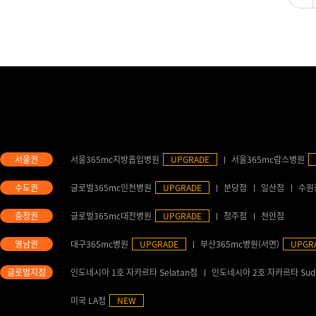
서울365mc지방흡입병원
UPGRADE
서울365mc람스병원
글로벌365mc인천병원
UPGRADE
분당점
일산점
수원
글로벌365mc대전병원
UPGRADE
청주점
천안점
대구365mc병원
UPGRADE
부산365mc병원(서면)
UPGR
인도네시아 1호 자카르타 Selatan점
인도네시아 2호 자카르타 Sud
미국 LA점
NEW