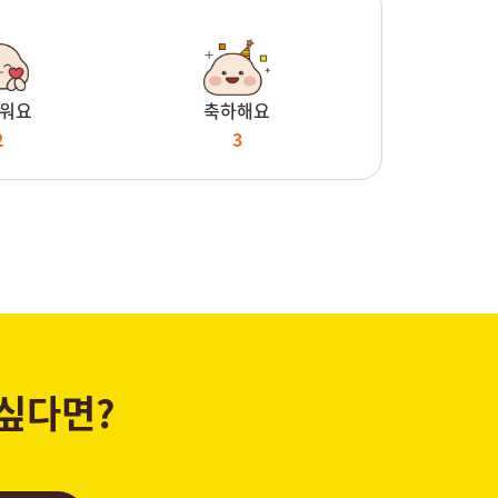
워요
축하해요
2
3
 싶다면?