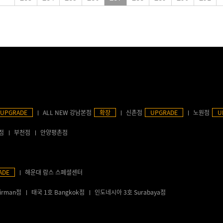
UPGRADE
ALL NEW 강남본점
확장
신촌점
UPGRADE
노원점
U
점
부천점
안양평촌점
ADE
해운대 람스 스페셜센터
irman점
태국 1호 Bangkok점
인도네시아 3호 Surabaya점