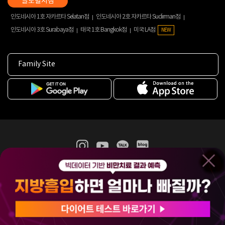
인도네시아 1호 자카르타 Selatan점
인도네시아 2호 자카르타 Sudirman점
인도네시아 3호 Surabaya점
태국 1호 Bangkok점
미국 LA점
NEW
Family Site
365mc 병·의원 이용약관
홈페이지 이용약관
개인정보처리방침
비급여진료수가
증명서발급
인재채용
(주)365mcㅣ서울특별시 서초구 서초대로52길 7, 3~4층(서초동, 제일빌딩)
120-87-04354ㅣ김남철
COPYRIGHT(C) 2025 365mc. ALL RIGHTS RESERVED.