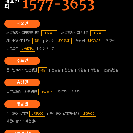
대표전
화
서울365mc지방흡입병원
서울365mc람스병원
UPGRADE
UPGRADE
ALL NEW 강남본점
신촌점
노원점
천호점
확장
UPGRADE
UPGRADE
영등포점
성신여대점
UPGRADE
글로벌365mc인천병원
분당점
일산점
수원점
부천점
안양평촌점
확장
글로벌365mc대전병원
청주점
천안점
UPGRADE
대구365mc병원
부산365mc병원(서면)
UPGRADE
UPGRADE
해운대 람스 스페셜센터