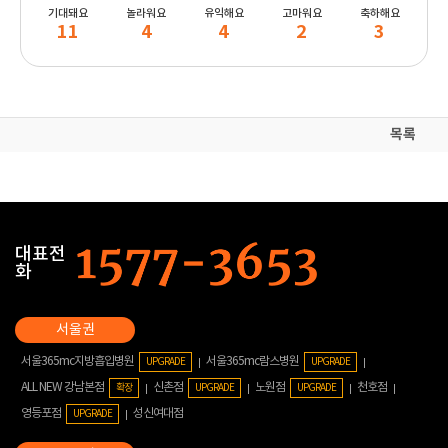
기대돼요
놀라워요
유익해요
고마워요
축하해요
11
4
4
2
3
목록
대표전
화
서울365mc지방흡입병원
서울365mc람스병원
UPGRADE
UPGRADE
ALL NEW 강남본점
신촌점
노원점
천호점
확장
UPGRADE
UPGRADE
영등포점
성신여대점
UPGRADE