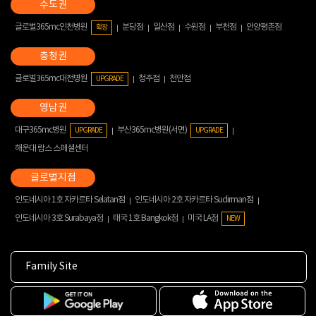
글로벌365mc인천병원
분당점
일산점
수원점
부천점
안양평촌점
확장
글로벌365mc대전병원
청주점
천안점
UPGRADE
대구365mc병원
부산365mc병원(서면)
UPGRADE
UPGRADE
해운대 람스 스페셜센터
인도네시아 1호 자카르타 Selatan점
인도네시아 2호 자카르타 Sudirman점
인도네시아 3호 Surabaya점
태국 1호 Bangkok점
미국 LA점
NEW
Family Site