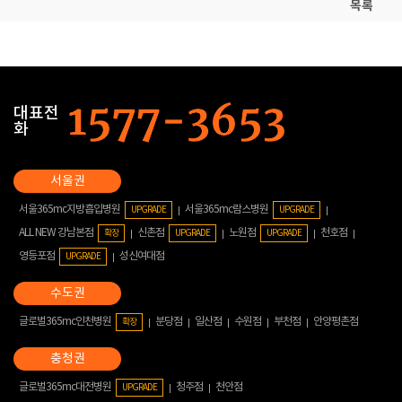
목록
대표전
화
서울365mc지방흡입병원
서울365mc람스병원
UPGRADE
UPGRADE
ALL NEW 강남본점
신촌점
노원점
천호점
확장
UPGRADE
UPGRADE
영등포점
성신여대점
UPGRADE
글로벌365mc인천병원
분당점
일산점
수원점
부천점
안양평촌점
확장
글로벌365mc대전병원
청주점
천안점
UPGRADE