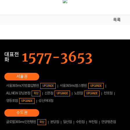
목록
대표전
화
서울365mc지방흡입병원
서울365mc람스병원
UPGRADE
UPGRADE
ALL NEW 강남본점
신촌점
노원점
천호점
확장
UPGRADE
UPGRADE
영등포점
성신여대점
UPGRADE
글로벌365mc인천병원
분당점
일산점
수원점
부천점
안양평촌점
확장