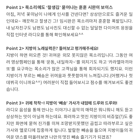
Point 1> 목소리에도 ‘잘생김’ 묻어나는 훈훈 시완이 보이스
아침, 저녁 꽃미남이 나에게 인사를 건넨다면? 상상만으로도 즐거운 일
인데요~ 깨끗하고 잘생긴 그! 임시완은 목소리마저 훈훈함 폭발입니다.
내 남자친구도 남편도 남사친도 대신할 수 없는 달달한 다이어트 응원을
직접 인터넷 라디오를 통해 확인해보세요^^
Point 2> 지방이 노래실력은? 들어보고 평가해주세요!
지방이 하면 떠오른 것! 귀여운 외모 못지않은 목소리입니다. 그동안 여
러 영상캠페인을 통해 ‘운동, 내일하자~’를 외치기도 하고 ‘카라멜마끼아
또’를 요구하는 목소리가 많은 고객님을 통해 회자되기도 했지요. 이런
지방이가 부르는 빼송은 귀여움과 풋풋함마저 느껴집니다.(어쨌거나 첫
데뷔곡 이니까요^^) 여러분이 직접 들어보시고 점수를 매겨보셔도 좋겠
습니다.
Point 3> 귀에 착착~! 지방이 ‘빼송’ 가사가 내맘에 드루와 드루와!
라디오 음성을 통해 만나는 이야기나 음악의 매력은 뭐니뭐니 해도 듣고
상상하는 맛이 아닐까 하는데요. 화려하고 멋진 지방이의 비쥬얼(?)도 좋
지만 화면에 묻혀 진가를 미쳐 조망받지못했던 곱씹고 따라부르고 싶은
가사와 멜로디에 집중하게 됩니다. 발랄한 빼송을 들으며 지방이들의 귀
여운 댄스를 떠올려보면 나만의 멋진 빼송 즐기기가 되겠죠?