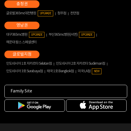
글로벌365mc대전병원
청주점
천안점
UPGRADE
대구365mc병원
부산365mc병원(서면)
UPGRADE
UPGRADE
해운대 람스 스페셜센터
인도네시아 1호 자카르타 Selatan점
인도네시아 2호 자카르타 Sudirman점
인도네시아 3호 Surabaya점
태국 1호 Bangkok점
미국 LA점
NEW
Family Site