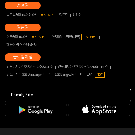
글로벌365mc대전병원
청주점
천안점
UPGRADE
대구365mc병원
부산365mc병원(서면)
UPGRADE
UPGRADE
해운대 람스 스페셜센터
인도네시아 1호 자카르타 Selatan점
인도네시아 2호 자카르타 Sudirman점
인도네시아 3호 Surabaya점
태국 1호 Bangkok점
미국 LA점
NEW
Family Site