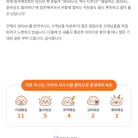
회에 참석해보셨던 임시완 팬 분들이 “365mc는 역시 다르다!” “열일하는 365mc,
준비성도 철저하다”며 칭찬해주셔서 주말에 일하는 직원들도 몹시 뿌듯하고 힘이 불
끈 났답니다!
언제나 365mc를 반겨주시는 고객님들 덕분에 더 많은 접점으로 고객님들을 직접
뵈려고 노력하고 있습니다. 다음에 또 새롭고 풍성한 이야기로 찾아 뵐 테니 많은 기
대와 응원 부탁 드립니다. 감사합니다.
지방 하나만, 우리의 새소식을 클릭으로 응원해주세요.
기대돼요
놀라워요
유익해요
고마워요
축하해요
11
5
4
2
3