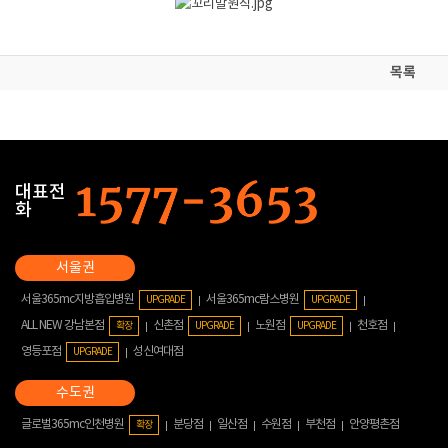
목록
대표전
화
서울365mc지방흡입병원
서울365mc람스병원
UPGRADE
UPGRADE
ALL NEW 강남본점
신촌점
노원점
천호점
확장
UPGRADE
UPGRADE
영등포점
성신여대점
UPGRADE
글로벌365mc인천병원
분당점
일산점
수원점
부천점
안양평촌점
확장