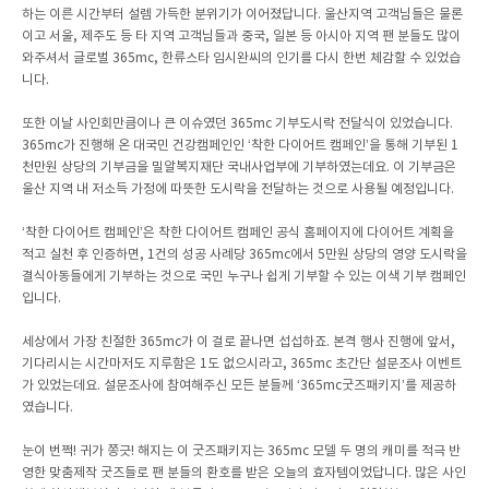
하는 이른 시간부터 설렘 가득한 분위기가 이어졌답니다. 울산지역 고객님들은 물론
이고 서울, 제주도 등 타 지역 고객님들과 중국, 일본 등 아시아 지역 팬 분들도 많이
와주셔서 글로벌 365mc, 한류스타 임시완씨의 인기를 다시 한번 체감할 수 있었습
니다.
또한 이날 사인회만큼이나 큰 이슈였던 365mc 기부도시락 전달식이 있었습니다.
365mc가 진행해 온 대국민 건강캠페인인 ‘착한 다이어트 캠페인’을 통해 기부된 1
천만원 상당의 기부금을 밀알복지재단 국내사업부에 기부하였는데요. 이 기부금은
울산 지역 내 저소득 가정에 따뜻한 도시락을 전달하는 것으로 사용될 예정입니다.
‘착한 다이어트 캠페인’은 착한 다이어트 캠페인 공식 홈페이지에 다이어트 계획을
적고 실천 후 인증하면, 1건의 성공 사례당 365mc에서 5만원 상당의 영양 도시락을
결식아동들에게 기부하는 것으로 국민 누구나 쉽게 기부할 수 있는 이색 기부 캠페인
입니다.
세상에서 가장 친절한 365mc가 이 걸로 끝나면 섭섭하죠. 본격 행사 진행에 앞서,
기다리시는 시간마저도 지루함은 1도 없으시라고, 365mc 초간단 설문조사 이벤트
가 있었는데요. 설문조사에 참여해주신 모든 분들께 ‘365mc굿즈패키지’를 제공하
였습니다.
눈이 번쩍! 귀가 쫑긋! 해지는 이 굿즈패키지는 365mc 모델 두 명의 캐미를 적극 반
영한 맞춤제작 굿즈들로 팬 분들의 환호를 받은 오늘의 효자템이었답니다. 많은 사인