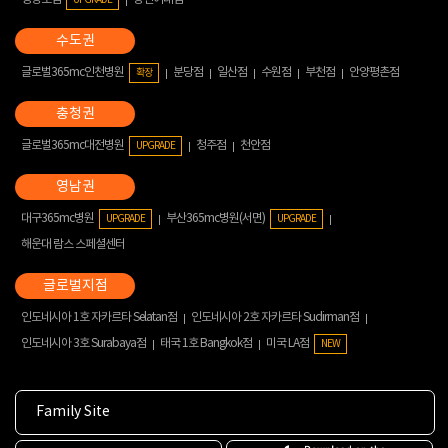
글로벌365mc인천병원
분당점
일산점
수원점
부천점
안양평촌점
확장
글로벌365mc대전병원
청주점
천안점
UPGRADE
대구365mc병원
부산365mc병원(서면)
UPGRADE
UPGRADE
해운대 람스 스페셜센터
인도네시아 1호 자카르타 Selatan점
인도네시아 2호 자카르타 Sudirman점
인도네시아 3호 Surabaya점
태국 1호 Bangkok점
미국 LA점
NEW
Family Site