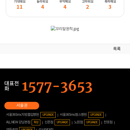
기대돼요
놀라워요
유익해요
고마워요
축하해요
11
4
4
2
3
목록
대표전
화
서울365mc지방흡입병원
서울365mc람스병원
UPGRADE
UPGRADE
ALL NEW 강남본점
신촌점
노원점
천호점
확장
UPGRADE
UPGRADE
영등포점
성신여대점
UPGRADE