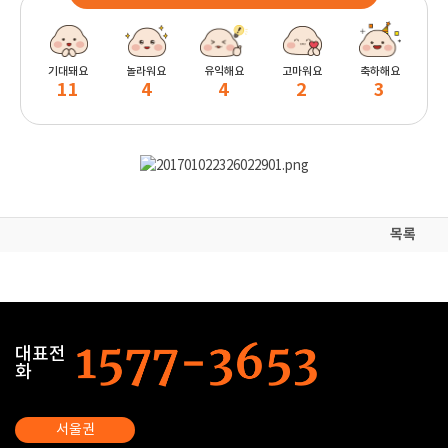
기대돼요
놀라워요
유익해요
고마워요
축하해요
11
4
4
2
3
목록
대표전
화