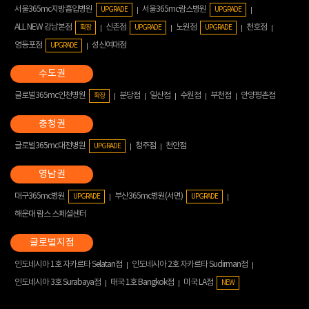
서울365mc지방흡입병원
서울365mc람스병원
UPGRADE
UPGRADE
ALL NEW 강남본점
신촌점
노원점
천호점
확장
UPGRADE
UPGRADE
영등포점
성신여대점
UPGRADE
글로벌365mc인천병원
분당점
일산점
수원점
부천점
안양평촌점
확장
글로벌365mc대전병원
청주점
천안점
UPGRADE
대구365mc병원
부산365mc병원(서면)
UPGRADE
UPGRADE
해운대 람스 스페셜센터
인도네시아 1호 자카르타 Selatan점
인도네시아 2호 자카르타 Sudirman점
인도네시아 3호 Surabaya점
태국 1호 Bangkok점
미국 LA점
NEW