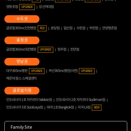
영등포점
성신여대점
UPGRADE
글로벌365mc인천병원
분당점
일산점
수원점
부천점
안양평촌점
확장
글로벌365mc대전병원
청주점
천안점
UPGRADE
대구365mc병원
부산365mc병원(서면)
UPGRADE
UPGRADE
해운대 람스 스페셜센터
인도네시아 1호 자카르타 Selatan점
인도네시아 2호 자카르타 Sudirman점
인도네시아 3호 Surabaya점
태국 1호 Bangkok점
미국 LA점
NEW
Family Site