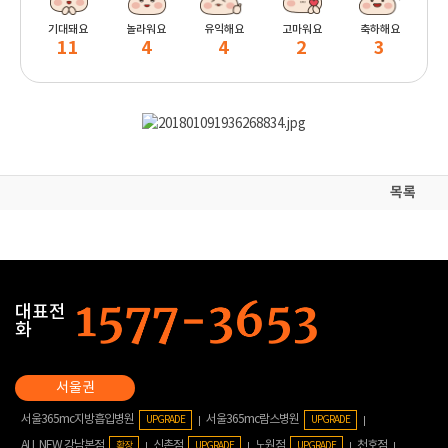
기대돼요
놀라워요
유익해요
고마워요
축하해요
11
4
4
2
3
목록
대표전
화
서울365mc지방흡입병원
서울365mc람스병원
UPGRADE
UPGRADE
ALL NEW 강남본점
신촌점
노원점
천호점
확장
UPGRADE
UPGRADE