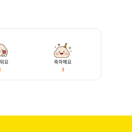
워요
축하해요
2
3