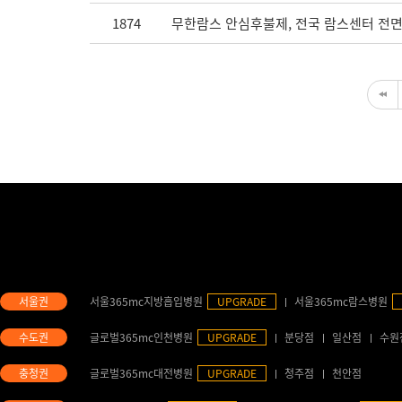
1874
무한람스 안심후불제, 전국 람스센터 전면
서울365mc지방흡입병원
UPGRADE
서울365mc람스병원
글로벌365mc인천병원
UPGRADE
분당점
일산점
수원
글로벌365mc대전병원
UPGRADE
청주점
천안점