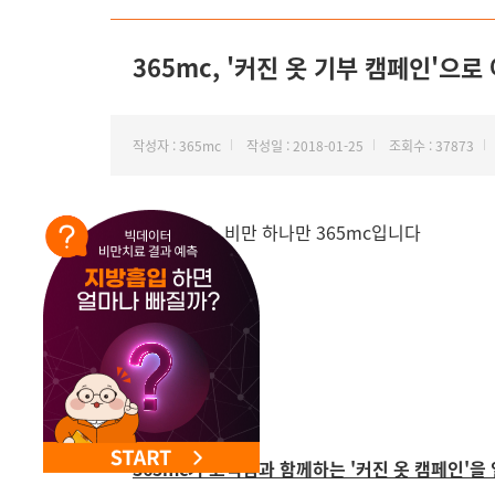
NEW 교대 지방줄기세포센터 오픈
365mc, '커진 옷 기부 캠페인'으
작성자 : 365mc
작성일 : 2018-01-25
조회수 : 37873
안녕하세요, 비만 하나만 365mc입니다
365mc가 고객님과 함께하는 '커진 옷 캠페인'을