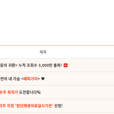
제목
영웅의 귀환> 누적 조회수 3,000만 돌파!
연의 내 가슴 <
배파가리
> ♥
 우주 최저가
도전합니다🪐
지부 지정 '첨단재생의료실시기관'
선정!