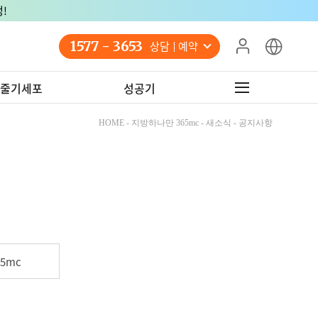
!
1577 - 3653
상담 예약
줄기세포
성공기
HOME - 지방하나만 365mc - 새소식 - 공지사항
5mc