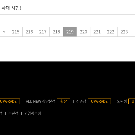
 확대 시행!
215
216
217
218
219
220
221
222
223
UPGRADE
ALL NEW 강남본점
확장
신촌점
UPGRADE
노원점
U
점
부천점
안양평촌점