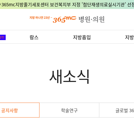
🎉365mc지방줄기세포센터 보건복지부 지정 '첨단재생의료실시기관' 선정
람스
지방흡입
지방
새소식
공지사항
학술연구
글로벌 36