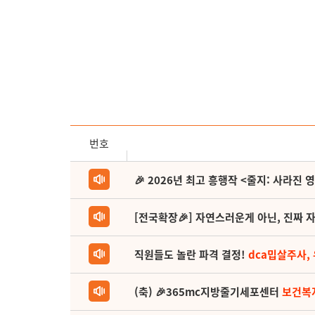
번호
🎉 2026년 최고 흥행작 <줄지: 사라진 
[전국확장🎉] 자연스러운게 아닌, 진짜 자
직원들도 놀란 파격 결정!
dca밉살주사,
(축) 🎉365mc지방줄기세포센터
보건복