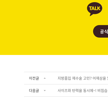
공식
이전글
지방흡입 재수술 고민? 어재삼을 
다음글
사이즈와 탄력을 동시에~! 비침습