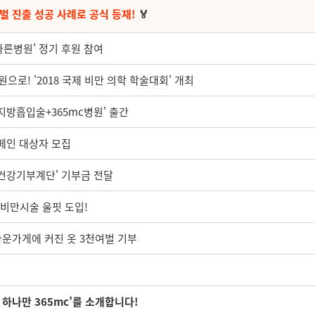
벌 진출 성공 사례로 공식 등재!
🏅
바른병원' 정기 후원 참여
로! '2018 국제 비만 의학 학술대회' 개최
 지방흡입술+365mc병원' 출간
캠페인 대상자 모집
트건강기부계단' 기부금 전달
 비만시술 울핏 도입!
름다운가게에 커진 옷 3천여벌 기부
만 하나만 365mc’를 소개합니다!