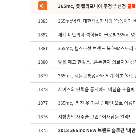
365mc, 美 캘리포니아 주정부 선정
글로
1883
365mc병원, 대한적십자사의 '씀씀이가 
1882
세계 비만의학 석학들이 글로벌365mc병원으
1881
365mc, 헬스조선 브랜드 북 'MM스토리
1880
알을 깨고 한걸음...은둔환자 의료지원 
1879
365mc, 서울교통공사와 세계 최초 '아
1878
사이즈와 탄력을 동시에~! 비침습 초음파
1877
365mc, '커진 옷 기부 캠페인'으로 아
1876
지방흡입 재수술 고민? 어재삼을 알라!
1875
2018 365mc NEW 브랜드 슬로건 ‘비