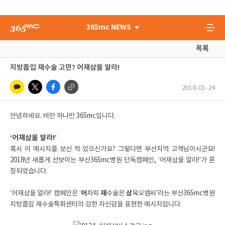
365mc NEWS
목록
지방흡입 재수술 고민? 어재삼을 알라!
2018-01-24
안녕하세요. 비만 하나만 365mc입니다.
‘어재삼을 알라!’
혹시 이 메시지를 보신 적 있으신가요? 그렇다면 부산지역 고객님이시군요!
2018년 새롭게 선보이는 부산365mc병원 단독캠페인, ‘어재삼을 알라!’가 론
칭되었습니다.
‘어재삼을 알라!’ 캠페인은 ‘
어
차피
재
수술은
삼
육오엠씨'라는 부산365mc병원
지방흡입 재수술특화센터의 강한 자신감을 표현한 메시지입니다.