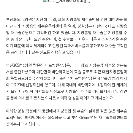
부산365mc병원은 지난해 11월, 오직 지방흡입 재수술만을 위한 대한민국 최
대규모의 ‘지방흡입 재수술특화센터’를 열어, 명실상부 대한민국 대표 지방흡
입 재수술병원으로 자리매김 하고 있습니다. 지방흡입 재수술은 지방흡입 수
술 중 가장 고난이도인 수술이며, 첫 수술보다 매우 까다롭고 조심스러운 수술
이기 때문에 더욱 체계적이고 안정된 특화서비스를 제공하고자 재수술 고객전
용 공간에서 1:1 맞춤 진료를 진행하고 있습니다.
부산365mc병원 박윤찬 대표병원장님은, 국내 최초 지방흡입 재수술 전문도
서를 출간하셨으며 대한민국 비만의학분야 학술 공로로 최근 대한지방흡입학
회 특별공로상을 수상하셨습니다. 또한 박대표병원장님은 지방흡입 명의 아시
아 TOP3에 선정되신바 있으며, 매해 국내외 비만학회에 초청되어 전 세계에
서 모인 비만의학 석학들을 대상으로 지방흡입 재수술 라이브서저리 및 강연
을 통해 의사를 가르치는 의사로 세계적 명성을 이어가고 계시는데요.
이러한 명성 덕분에 타 병원에서 지방흡입 첫 수술의 실패를 겪은 많은 재수술
고객님들이 마지막이라는 절실함을 갖고 부산365mc병원 재수술특화센터를
찾아주시고 계십니다.