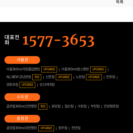
목록
대표전
화
서울365mc지방흡입병원
서울365mc람스병원
UPGRADE
UPGRADE
ALL NEW 강남본점
신촌점
노원점
천호점
확장
UPGRADE
UPGRADE
영등포점
성신여대점
UPGRADE
글로벌365mc인천병원
분당점
일산점
수원점
부천점
안양평촌점
확장
글로벌365mc대전병원
청주점
천안점
UPGRADE