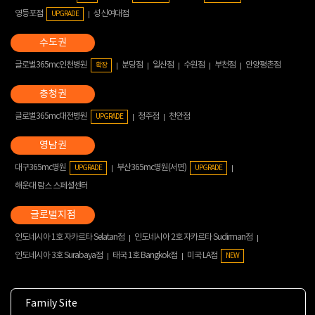
영등포점
성신여대점
UPGRADE
글로벌365mc인천병원
분당점
일산점
수원점
부천점
안양평촌점
확장
글로벌365mc대전병원
청주점
천안점
UPGRADE
대구365mc병원
부산365mc병원(서면)
UPGRADE
UPGRADE
해운대 람스 스페셜센터
인도네시아 1호 자카르타 Selatan점
인도네시아 2호 자카르타 Sudirman점
인도네시아 3호 Surabaya점
태국 1호 Bangkok점
미국 LA점
NEW
Family Site