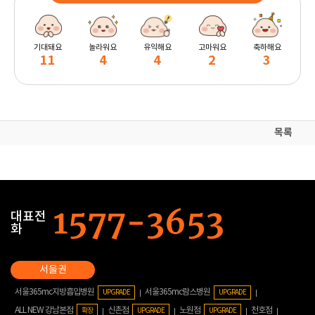
기대돼요
놀라워요
유익해요
고마워요
축하해요
11
4
4
2
3
목록
대표전
화
서울365mc지방흡입병원
서울365mc람스병원
UPGRADE
UPGRADE
ALL NEW 강남본점
신촌점
노원점
천호점
확장
UPGRADE
UPGRADE