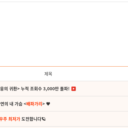
제목
영웅의 귀환> 누적 조회수 3,000만 돌파!
연의 내 가슴 <
배파가리
> ♥
 우주 최저가
도전합니다🪐