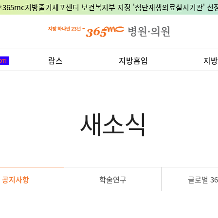
🎉365mc지방줄기세포센터 보건복지부 지정 '첨단재생의료실시기관' 선정
람스
지방흡입
지방
새소식
공지사항
학술연구
글로벌 36