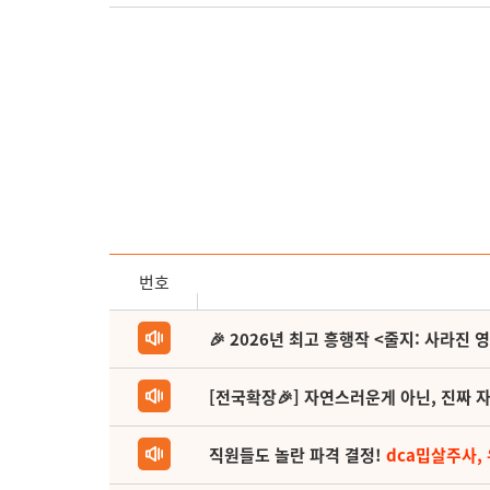
번호
🎉 2026년 최고 흥행작 <줄지: 사라진 
[전국확장🎉] 자연스러운게 아닌, 진짜 자
직원들도 놀란 파격 결정!
dca밉살주사,