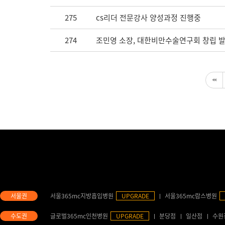
275
cs리더 전문강사 양성과정 진행중
274
조민영 소장, 대한비만수술연구회 창립 
서울365mc지방흡입병원
UPGRADE
서울365mc람스병원
글로벌365mc인천병원
UPGRADE
분당점
일산점
수원