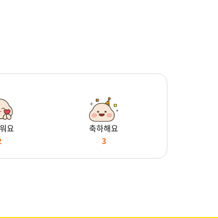
워요
축하해요
2
3