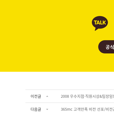
공식
이전글
2008 우수지점·직원시상&팀장임
다음글
365mc 고객만족 비전 선포/비