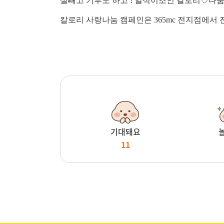
살빼고 기부도 하고 ! 일석이조인 칼로리♡나눔
칼로리 사랑나눔 캠페인은 365mc 전지점에서
기대돼요
11