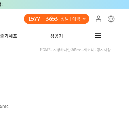
!
1577 - 3653
상담 예약
줄기세포
성공기
HOME - 지방하나만 365mc - 새소식 - 공지사항
5mc