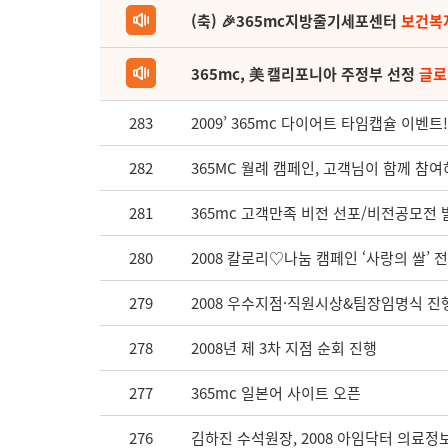
(축) 🎉365mc지방줄기세포센터
보건복
365mc, 美 캘리포니아 주정부 선정
글로
283
2009’ 365mc 다이어트 타임캡슐 이벤트!
282
365MC 월례 캠페인, 고객님이 함께 참
281
365mc 고객만족 비전 선포/비전공모전 
280
2008 칼로리♡나눔 캠페인 ‘사랑의 쌀’ 
279
2008 우수지점·직원시상&팀장임명식 진
278
2008년 제 3차 지점 순회 진행
277
365mc 일본어 사이트 오픈
276
김하진 수석원장, 2008 아임닥터 의료