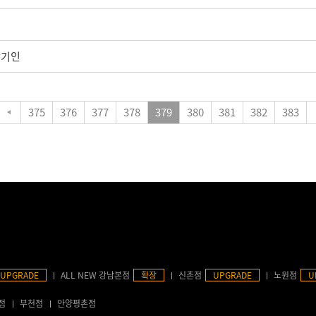
발기인
375
376
377
378
379
380
381
382
383
UPGRADE
ALL NEW 강남본점
확장
신촌점
UPGRADE
노원점
U
점
부천점
안양평촌점