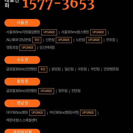
대표전
화
서울365mc지방흡입병원
서울365mc람스병원
UPGRADE
UPGRADE
ALL NEW 강남본점
신촌점
노원점
천호점
확장
UPGRADE
UPGRADE
영등포점
성신여대점
UPGRADE
글로벌365mc인천병원
분당점
일산점
수원점
부천점
안양평촌점
확장
글로벌365mc대전병원
청주점
천안점
UPGRADE
대구365mc병원
부산365mc병원(서면)
UPGRADE
UPGRADE
해운대 람스 스페셜센터