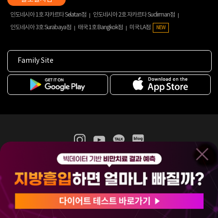
인도네시아 1호 자카르타 Selatan점
인도네시아 2호 자카르타 Sudirman점
인도네시아 3호 Surabaya점
태국 1호 Bangkok점
미국 LA점
NEW
Family Site
365mc 병·의원 이용약관
홈페이지 이용약관
개인정보처리방침
비급여진료수가
증명서발급
인재채용
(주)365mcㅣ서울특별시 서초구 서초대로52길 7, 3~4층(서초동, 제일빌딩)
120-87-04354ㅣ김남철
COPYRIGHT(C) 2025 365mc. ALL RIGHTS RESERVED.