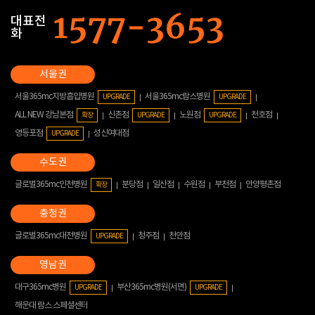
대표전
화
서울365mc지방흡입병원
서울365mc람스병원
UPGRADE
UPGRADE
ALL NEW 강남본점
신촌점
노원점
천호점
확장
UPGRADE
UPGRADE
영등포점
성신여대점
UPGRADE
글로벌365mc인천병원
분당점
일산점
수원점
부천점
안양평촌점
확장
글로벌365mc대전병원
청주점
천안점
UPGRADE
대구365mc병원
부산365mc병원(서면)
UPGRADE
UPGRADE
해운대 람스 스페셜센터