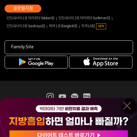
인도네시아 1호 자카르타 Selatan점
인도네시아 2호 자카르타 Sudirman점
인도네시아 3호 Surabaya점
태국 1호 Bangkok점
미국 LA점
NEW
Family Site
365mc 병·의원 이용약관
홈페이지 이용약관
개인정보처리방침
비급여진료수가
증명서발급
인재채용
(주)365mcㅣ서울특별시 서초구 서초대로52길 7, 3~4층(서초동, 제일빌딩)
120-87-04354ㅣ김남철