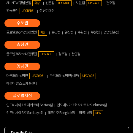
ALL NEW 강남본점
신촌점
노원점
천호점
확장
UPGRADE
UPGRADE
영등포점
성신여대점
UPGRADE
글로벌365mc인천병원
분당점
일산점
수원점
부천점
안양평촌점
확장
글로벌365mc대전병원
청주점
천안점
UPGRADE
대구365mc병원
부산365mc병원(서면)
UPGRADE
UPGRADE
해운대 람스 스페셜센터
인도네시아 1호 자카르타 Selatan점
인도네시아 2호 자카르타 Sudirman점
인도네시아 3호 Surabaya점
태국 1호 Bangkok점
미국 LA점
NEW