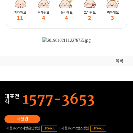
기대돼요
놀라워요
유익해요
고마워요
축하해요
11
4
4
2
3
목록
대표전
화
서울365mc지방흡입병원
서울365mc람스병원
UPGRADE
UPGRADE