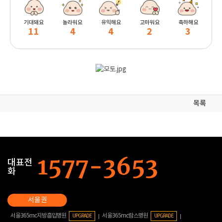
기대돼요
놀라워요
유익해요
고마워요
축하해요
11
4
4
2
3
목록
대표전
화
서울365mc지방흡입병원
서울365mc람스병원
UPGRADE
UPGRADE