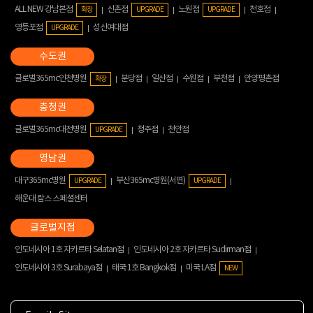
ALL NEW 강남본점
신촌점
노원점
천호점
확장
UPGRADE
UPGRADE
영등포점
성신여대점
UPGRADE
글로벌365mc인천병원
분당점
일산점
수원점
부천점
안양평촌점
확장
글로벌365mc대전병원
청주점
천안점
UPGRADE
대구365mc병원
부산365mc병원(서면)
UPGRADE
UPGRADE
해운대 람스 스페셜센터
인도네시아 1호 자카르타 Selatan점
인도네시아 2호 자카르타 Sudirman점
인도네시아 3호 Surabaya점
태국 1호 Bangkok점
미국 LA점
NEW