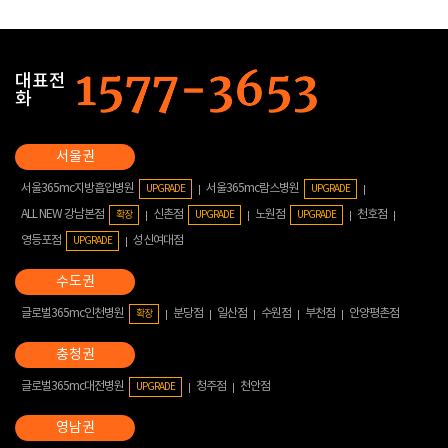
대표전
화
서울365mc지방흡입병원
서울365mc람스병원
UPGRADE
UPGRADE
ALL NEW 강남본점
신촌점
노원점
천호점
확장
UPGRADE
UPGRADE
영등포점
성신여대점
UPGRADE
글로벌365mc인천병원
분당점
일산점
수원점
부천점
안양평촌점
확장
글로벌365mc대전병원
청주점
천안점
UPGRADE