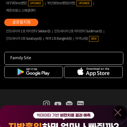
대구365mc병원
부산365mc병원(서면)
UPGRADE
UPGRADE
해운대 람스 스페셜센터
인도네시아 1호 자카르타 Selatan점
인도네시아 2호 자카르타 Sudirman점
인도네시아 3호 Surabaya점
태국 1호 Bangkok점
미국 LA점
NEW
Family Site
365mc 병·의원 이용약관
홈페이지 이용약관
개인정보처리방침
비급여진료수가
증명서발급
인재채용