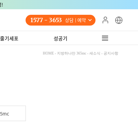
!
1577 - 3653
상담 예약
줄기세포
성공기
HOME - 지방하나만 365mc - 새소식 - 공지사항
5mc