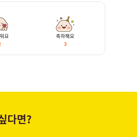
워요
축하해요
2
3
 싶다면?