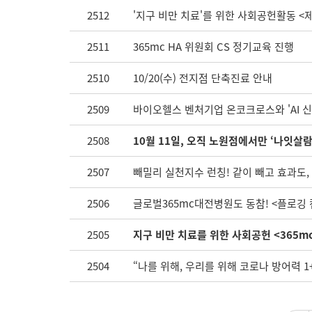
2512
'지구 비만 치료'를 위한 사회공헌활동 <
2511
365mc HA 위원회 CS 정기교육 진행
2510
10/20(수) 전지점 단축진료 안내
2509
바이오헬스 벤처기업 온코크로스와 'AI 신
2508
10월 11일, 오직 노원점에서만 ‘나잇살
2507
빼밀리 실천지수 런칭! 같이 빼고 효과도
2506
글로벌365mc대전병원도 동참! <플로깅
2505
지구 비만 치료를 위한 사회공헌 <365m
2504
“나를 위해, 우리를 위해 코로나 방어력 1