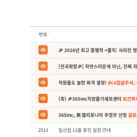
번호
🎉 2026년 최고 흥행작 <줄지: 사라진 
[전국확장🎉] 자연스러운게 아닌, 진짜 자
직원들도 놀란 파격 결정!
dca밉살주사,
(축) 🎉365mc지방줄기세포센터
보건복
365mc, 美 캘리포니아 주정부 선정
글로
2513
일산점 11월 휴진 일정 안내