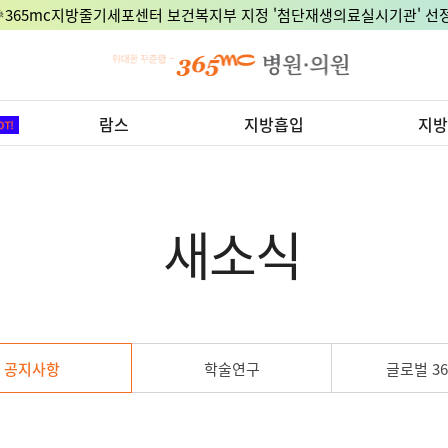
🎉365mc지방줄기세포센터 보건복지부 지정 '첨단재생의료실시기관' 선정
람스
지방흡입
지방
새소식
공지사항
학술연구
글로벌 36