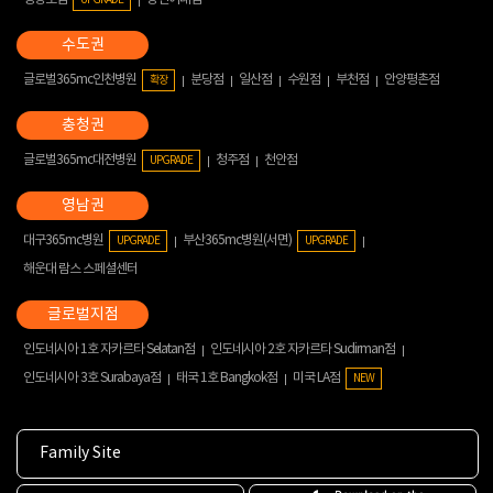
글로벌365mc인천병원
분당점
일산점
수원점
부천점
안양평촌점
확장
글로벌365mc대전병원
청주점
천안점
UPGRADE
대구365mc병원
부산365mc병원(서면)
UPGRADE
UPGRADE
해운대 람스 스페셜센터
인도네시아 1호 자카르타 Selatan점
인도네시아 2호 자카르타 Sudirman점
인도네시아 3호 Surabaya점
태국 1호 Bangkok점
미국 LA점
NEW
Family Site