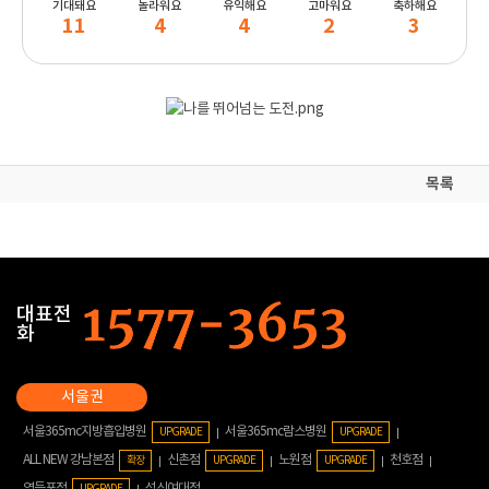
기대돼요
놀라워요
유익해요
고마워요
축하해요
11
4
4
2
3
목록
대표전
화
서울365mc지방흡입병원
서울365mc람스병원
UPGRADE
UPGRADE
ALL NEW 강남본점
신촌점
노원점
천호점
확장
UPGRADE
UPGRADE
영등포점
성신여대점
UPGRADE