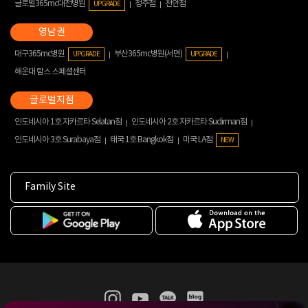
글로벌365mc대전병원
청주점
천안점
UPGRADE
대구365mc병원
부산365mc병원(서면)
UPGRADE
UPGRADE
해운대 람스 스페셜센터
인도네시아 1호 자카르타 Selatan점
인도네시아 2호 자카르타 Sudirman점
인도네시아 3호 Surabaya점
태국 1호 Bangkok점
미국 LA점
NEW
Family Site