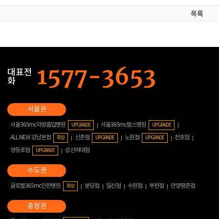
목록
대표전
화
서울365mc지방흡입병원
서울365mc람스병원
UPGRADE
UPGRADE
ALL NEW 강남본점
신촌점
노원점
천호점
확장
UPGRADE
UPGRADE
영등포점
성신여대점
UPGRADE
글로벌365mc인천병원
분당점
일산점
수원점
부천점
안양평촌점
확장