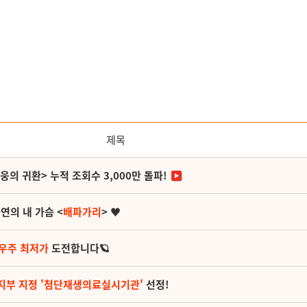
제목
영웅의 귀환> 누적 조회수 3,000만 돌파!
연의 내 가슴 <
배파가리
> ♥
 우주 최저가
도전합니다🪐
지부 지정 '첨단재생의료실시기관'
선정!