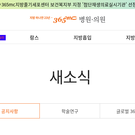
🎉365mc지방줄기세포센터 보건복지부 지정 '첨단재생의료실시기관' 선정
람스
지방흡입
지방
새소식
공지사항
학술연구
글로벌 36