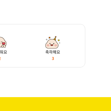
워요
축하해요
2
3