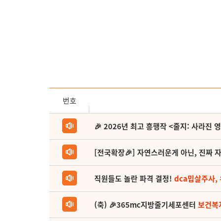
번호
🎉 2026년 최고 흥행작 <줄지: 사라진 
[전국확장🎉] 자연스러운게 아닌, 진짜 자
직원들도 놀란 파격 결정!
dca밉살주사,
(축) 🎉365mc지방줄기세포센터
보건복