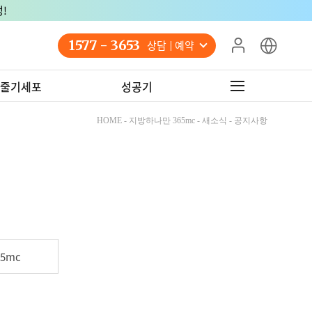
!
1577 - 3653
상담 예약
줄기세포
성공기
HOME - 지방하나만 365mc - 새소식 - 공지사항
5mc