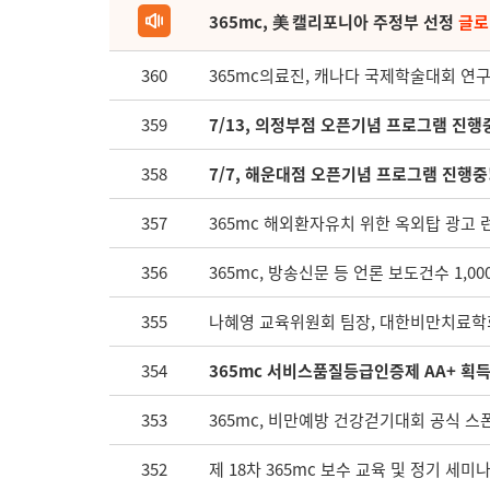
365mc, 美 캘리포니아 주정부 선정
글로
360
365mc의료진, 캐나다 국제학술대회 연구
359
7/13, 의정부점 오픈기념 프로그램 진행
358
7/7, 해운대점 오픈기념 프로그램 진행중
357
365mc 해외환자유치 위한 옥외탑 광고 
356
365mc, 방송신문 등 언론 보도건수 1,00
355
나혜영 교육위원회 팀장, 대한비만치료학
354
365mc 서비스품질등급인증제 AA+ 획
353
365mc, 비만예방 건강걷기대회 공식 스
352
제 18차 365mc 보수 교육 및 정기 세미