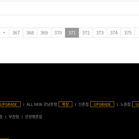
367
368
369
370
371
372
373
374
375
UPGRADE
ALL NEW 강남본점
확장
신촌점
UPGRADE
노원점
U
점
부천점
안양평촌점