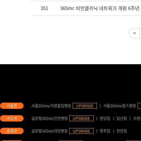
351
365mc 비만클리닉 네트워크 개원 6주년
서울365mc지방흡입병원
UPGRADE
서울365mc람스병원
글로벌365mc인천병원
UPGRADE
분당점
일산점
수원
글로벌365mc대전병원
UPGRADE
청주점
천안점