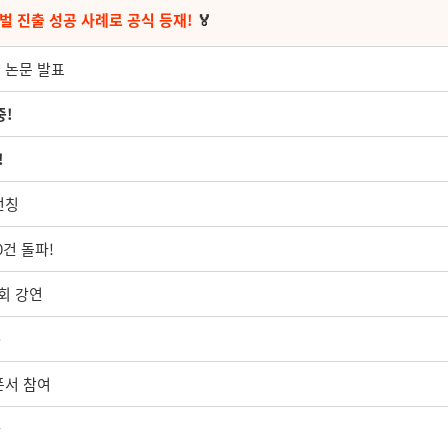
벌 진출 성공 사례로 공식 등재!
🏅
 논문 발표
중!
!
런칭
0건 돌파!
회 강연
득
폰서 참여
나