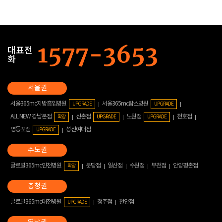
대표전
화
서울365mc지방흡입병원
서울365mc람스병원
UPGRADE
UPGRADE
ALL NEW 강남본점
신촌점
노원점
천호점
확장
UPGRADE
UPGRADE
영등포점
성신여대점
UPGRADE
글로벌365mc인천병원
분당점
일산점
수원점
부천점
안양평촌점
확장
글로벌365mc대전병원
청주점
천안점
UPGRADE