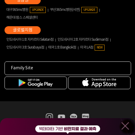
대구365mc병원
부산365mc병원(서면)
UPGRADE
UPGRADE
해운대 람스 스페셜센터
인도네시아 1호 자카르타 Selatan점
인도네시아 2호 자카르타 Sudirman점
인도네시아 3호 Surabaya점
태국 1호 Bangkok점
미국 LA점
NEW
Family Site
365mc 병·의원 이용약관
홈페이지 이용약관