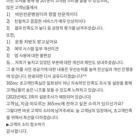
이번 조사를 통해 총 207분의 고객님 소리를 들을 수 있었으며,
많은 고객님들께서
1) 비만전문병원이라 정말 전문적이다
2) 친절하고 꼼꼼한 서비스가 매우 인상적이다
3) 결과 만족도가 높다
등 긍정적 평가를 남겨주셨습니다.
또한,
1) 운동 처방도 받고싶어요
2) 예약 시스템 일부 개선의견
3) 앱 사용에 대한 불편감
등… 저희가 놓치고 있었던 부분에 대한 개선과 제안도 보내주셨습니다.
그 중 어플 사진 성공기에 대한 내용은 우선순위를 높여 전산실과 개선 진행중
에 있습니다. 완료되면 다시 공유드리겠습니다^^
365mc 초고객만족실은 일회성이 아닌 지속적인 만족도 조사 및 설문을 통해
고객님들의 숨은 니즈를 찾을 수 있도록 노력하고 있습니다.
(
2023년에도 3회의 설문조사가 예정되어 있습니다)
고객님, 지금 떠오르는 365mc에 전하고 싶은 소리가 있으신가요?
그렇다면 바로
고객의 소리에 남겨주세요. 늘 고객님의 입장에서, 초고객만족
을 위해서 최선을 다하겠습니다.
▶고객의 소리 접수하기
감사합니다.