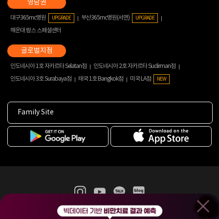
대구365mc병원
부산365mc병원(서면)
UPGRADE
UPGRADE
해운대 람스 스페셜센터
인도네시아 1호 자카르타 Selatan점
인도네시아 2호 자카르타 Sudirman점
인도네시아 3호 Surabaya점
태국 1호 Bangkok점
미국 LA점
NEW
Family Site
365mc 병·의원 이용약관
홈페이지 이용약관