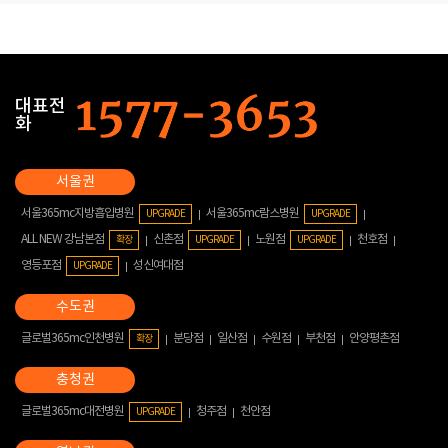
대표전
화
서울365mc지방흡입병원
서울365mc람스병원
UPGRADE
UPGRADE
ALL NEW 강남본점
신촌점
노원점
천호점
확장
UPGRADE
UPGRADE
영등포점
성신여대점
UPGRADE
글로벌365mc인천병원
분당점
일산점
수원점
부천점
안양평촌점
확장
글로벌365mc대전병원
청주점
천안점
UPGRADE