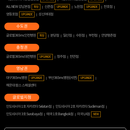
ALL NEW 강남본점
신촌점
노원점
천호점
확장
UPGRADE
UPGRADE
영등포점
성신여대점
UPGRADE
글로벌365mc인천병원
분당점
일산점
수원점
부천점
안양평촌점
확장
글로벌365mc대전병원
청주점
천안점
UPGRADE
대구365mc병원
부산365mc병원(서면)
UPGRADE
UPGRADE
해운대 람스 스페셜센터
인도네시아 1호 자카르타 Selatan점
인도네시아 2호 자카르타 Sudirman점
인도네시아 3호 Surabaya점
태국 1호 Bangkok점
미국 LA점
NEW