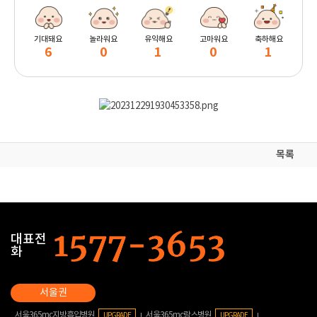
기대돼요
놀라워요
유익해요
고마워요
축하해요
6
0
1
0
1
목록
대표전
화
서울365mc지방흡입병원
서울365mc람스병원
UPGRADE
UPGRADE