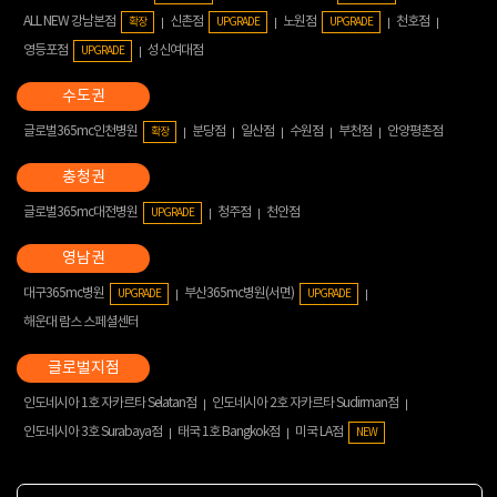
ALL NEW 강남본점
신촌점
노원점
천호점
확장
UPGRADE
UPGRADE
영등포점
성신여대점
UPGRADE
글로벌365mc인천병원
분당점
일산점
수원점
부천점
안양평촌점
확장
글로벌365mc대전병원
청주점
천안점
UPGRADE
대구365mc병원
부산365mc병원(서면)
UPGRADE
UPGRADE
해운대 람스 스페셜센터
인도네시아 1호 자카르타 Selatan점
인도네시아 2호 자카르타 Sudirman점
인도네시아 3호 Surabaya점
태국 1호 Bangkok점
미국 LA점
NEW