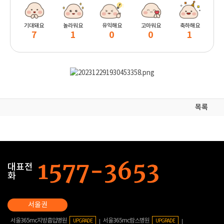
기대돼요
놀라워요
유익해요
고마워요
축하해요
7
1
0
0
1
목록
대표전
화
서울365mc지방흡입병원
서울365mc람스병원
UPGRADE
UPGRADE