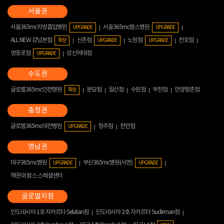
서울365mc지방흡입병원
서울365mc람스병원
UPGRADE
UPGRADE
ALL NEW 강남본점
신촌점
노원점
천호점
확장
UPGRADE
UPGRADE
영등포점
성신여대점
UPGRADE
글로벌365mc인천병원
분당점
일산점
수원점
부천점
안양평촌점
확장
글로벌365mc대전병원
청주점
천안점
UPGRADE
대구365mc병원
부산365mc병원(서면)
UPGRADE
UPGRADE
해운대 람스 스페셜센터
인도네시아 1호 자카르타 Selatan점
인도네시아 2호 자카르타 Sudirman점