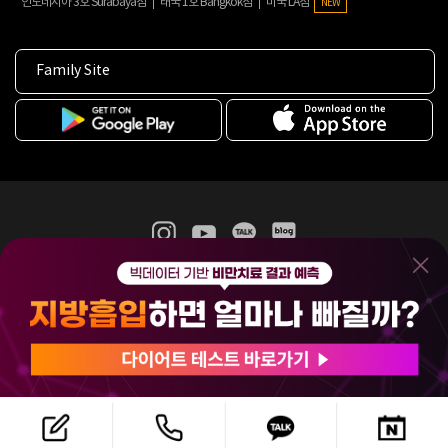
인도네시아 3호 Surabaya점
태국 1호 Bangkok점
미국 LA점
NEW
Family Site
365mc 병·의원 이용약관
홈페이지 이용약관
개인정보처리방침
비급여진료수가
증명서발급
인재채용
(주)365mcㅣ서울특별시 서초구 서초대로52길 7, 3~4층(서초동, 제일빌딩)
120-87-04354ㅣ김남철
COPYRIGHT(C) 2025 365mc. ALL RIGHTS RESERVED.