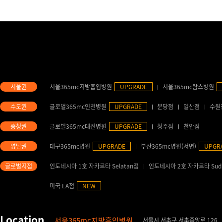
서울365mc지방흡입병원
UPGRADE
서울365mc람스병원
글로벌365mc인천병원
UPGRADE
분당점
일산점
수원
글로벌365mc대전병원
UPGRADE
청주점
천안점
대구365mc병원
UPGRADE
부산365mc병원(서면)
UPGR
인도네시아 1호 자카르타 Selatan점
인도네시아 2호 자카르타 Sud
미국 LA점
NEW
서울365mc지방흡입병원
서울시 서초구 서초중앙로 126