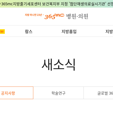
🎉365mc지방줄기세포센터 보건복지부 지정 '첨단재생의료실시기관' 선정
람스
지방흡입
지방
새소식
공지사항
학술연구
글로벌 36