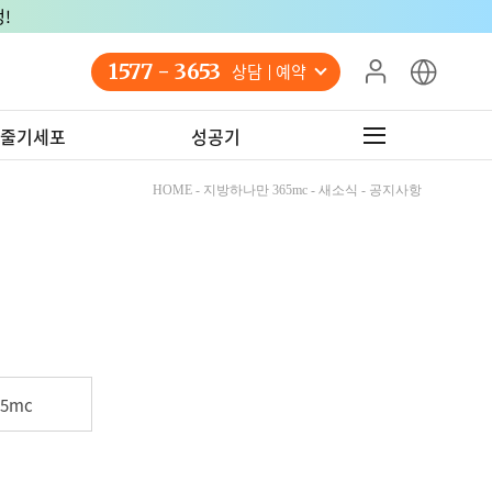
!
1577 - 3653
상담 예약
줄기세포
성공기
HOME - 지방하나만 365mc - 새소식 - 공지사항
5mc