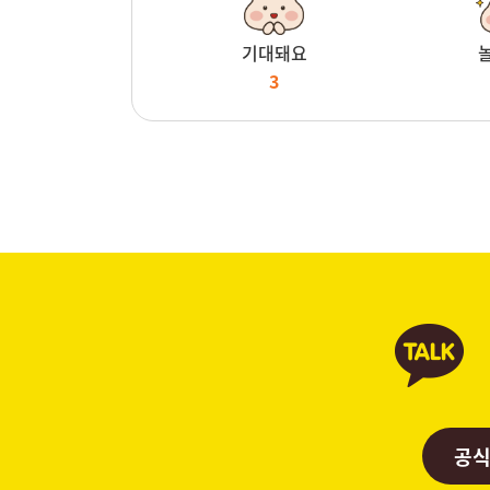
기대돼요
3
공식