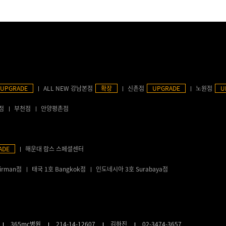
UPGRADE
ALL NEW 강남본점
확장
신촌점
UPGRADE
노원점
U
점
부천점
안양평촌점
ADE
해운대 람스 스페셜센터
irman점
태국 1호 Bangkok점
인도네시아 3호 Surabaya점
365mc병원
214-14-12607
김하진
02-3474-3657