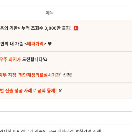
제목
영웅의 귀환> 누적 조회수 3,000만 돌파!
연의 내 가슴 <
배파가리
> ♥
 우주 최저가
도전합니다🪐
지부 지정 '첨단재생의료실시기관'
선정!
벌 진출 성공 사례로 공식 등재!
🏅
의사회 비만전문가 인증의 교육 심화과정 초청강연 진행