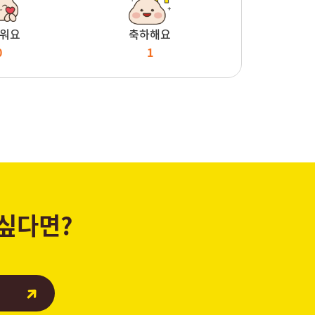
워요
축하해요
0
1
 싶다면?