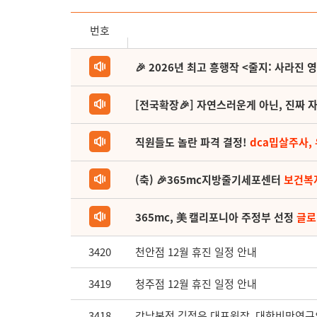
번호
🎉 2026년 최고 흥행작 <줄지: 사라진 
[전국확장🎉] 자연스러운게 아닌, 진짜 자
직원들도 놀란 파격 결정!
dca밉살주사,
(축) 🎉365mc지방줄기세포센터
보건복
365mc, 美 캘리포니아 주정부 선정
글로
3420
천안점 12월 휴진 일정 안내
3419
청주점 12월 휴진 일정 안내
3418
강남본점 김정은 대표원장, 대한비만연구