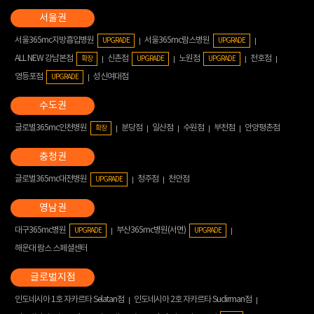
서울365mc지방흡입병원
서울365mc람스병원
UPGRADE
UPGRADE
ALL NEW 강남본점
신촌점
노원점
천호점
확장
UPGRADE
UPGRADE
영등포점
성신여대점
UPGRADE
글로벌365mc인천병원
분당점
일산점
수원점
부천점
안양평촌점
확장
글로벌365mc대전병원
청주점
천안점
UPGRADE
대구365mc병원
부산365mc병원(서면)
UPGRADE
UPGRADE
해운대 람스 스페셜센터
인도네시아 1호 자카르타 Selatan점
인도네시아 2호 자카르타 Sudirman점