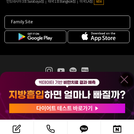
인도네시아 3호 Surabaya점
태국 1호 Bangkok점
미국 LA점
NEW
Family Site
365mc 병·의원 이용약관
홈페이지 이용약관
개인정보처리방침
비급여진료수가
증명서발급
인재채용
(주)365mcㅣ서울특별시 서초구 서초대로52길 7, 3~4층(서초동, 제일빌딩)
120-87-04354ㅣ김남철
COPYRIGHT(C) 2025 365mc. ALL RIGHTS RESERVED.